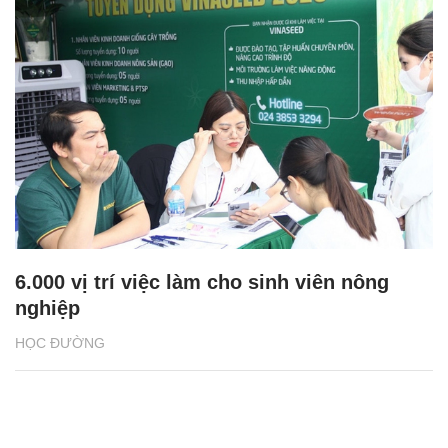
Liên kết '3 nhà' đưa nghiên cứu khoa học
từ phòng thí nghiệm ra đồng ruộng
HỌC ĐƯỜNG