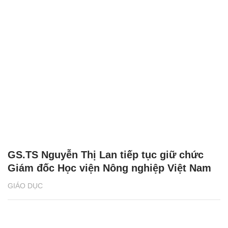
CÓ THỂ BẠN QUAN TÂM
Chăm sóc sức khỏe cần thực hiện
GS.TS Nguyễn Thị Lan ti
ngay khi cơ thể còn khỏe
chức Giám đốc Học viện