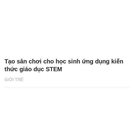
Thanh niên hành động ngăn nạn buôn bán,
giết mổ chó mèo
HỌC ĐƯỜNG