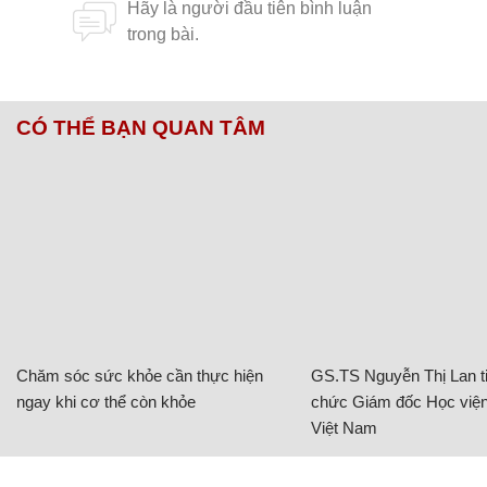
Và tất nhiên, dù kiếm được mức thu nhập khủng từ
khi còn trẻ, song Tiến Cedric vẫn phải tham gia kỳ
thi Đại học căng thẳng như bao bạn đồng trang lứa!
Nam sinh sáng đi học, tối về kiếm tiền trăm triệu
Nguồn: Tổng hợp/Trí thức trẻ
Chủ đề:
Tiến Cedic
NSƯT Chiều Xuân
đề thi đại học
đề Đại học
hồng khanh
phim Vợ Ba
thi tốt nghiệp Thpt 2022
thi đại học