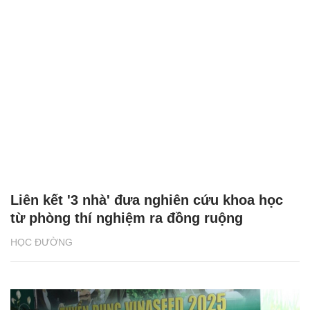
Tìm lời giải cho đường sắt tốc độ cao Việt
Nam
HỌC ĐƯỜNG