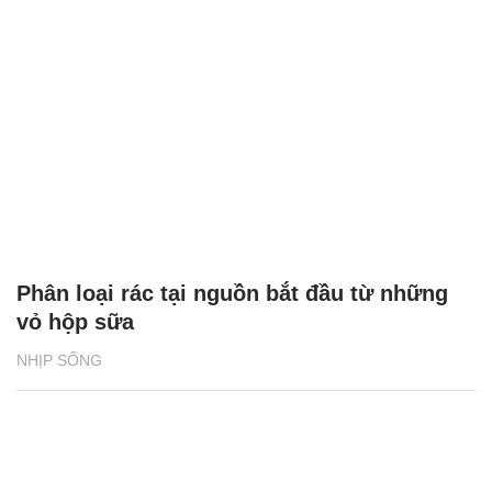
‘3 nhà’ bắt tay nâng chất lượng đầu ra cho
sinh viên nông nghiệp
HỌC ĐƯỜNG