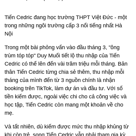
công việc TikToker
Cô bạn có vẻ ngoài trẻ trung, dễ thương đúng với
độ tuổi
Mặc dù có công việc với thu nhập khá từ sớm, tuy
nhiên Tố Như cho biết việc học vẫn là ưu tiên hàng
đầu.
Năm nay, cùng với nhiều học sinh cuối cấp, cô
sẽ bước vào kỳ thi tốt nghiệp THPT để thực hiện
hoá ước mơ làm ca sĩ hoặc diễn viên.
TikToker Tiến Cedric
Đối với hội low-tech hay lên "tóp tóp" hóng tips công
nghệ có lẽ không ai là không biết Tiến Cedric. Bởi
cậu bạn này là chủ kênh @tiencedric, với hơn 1,3
triệu lượt theo dõi dù kênh mới chỉ thành lập từ từ