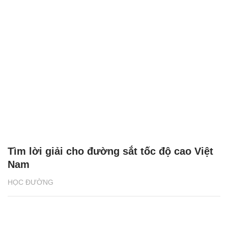
Việt Nam
GS.TS Nguyễn Thị Lan tiếp tục giữ chức
Giám đốc Học viện Nông nghiệp Việt Nam
GIÁO DỤC