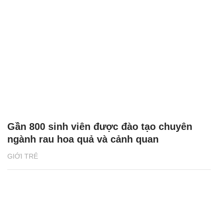
Phân loại rác tại nguồn bắt đầu từ những
vỏ hộp sữa
NHỊP SỐNG