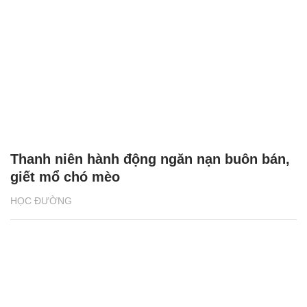
Gần 800 sinh viên được đào tạo chuyên
ngành rau hoa quả và cảnh quan
GIỚI TRẺ