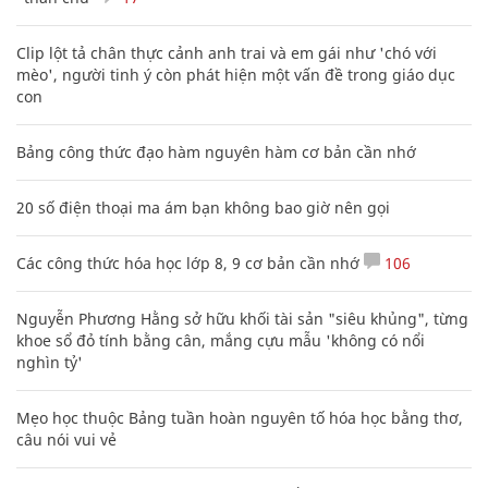
'Học sinh toàn đạt danh hiệu khá, giỏi sao
phải lo chuyện đi học thêm?'
GIỚI TRẺ
XEM THÊM BÀI VIẾT
Đọc nhiều
Bình luận nhiều
Phó Đoàn ĐBQH Hà Giang Vương Ngọc Hà bị kỷ luật