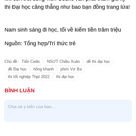
tháng 10/2020.
Đáng ngạc nhiên hơn, Tiến Cedric
còn khá trẻ, chỉ mới là học sinh lớp 12 tại trường
THPT Việt Đức (Hà Nội).
Tiến Cedric đang học trường THPT Việt Đức - một
trong những ngôi trường cấp 3 nổi tiếng nhất Hà
Nội
Trong một bài phỏng vấn vào đầu tháng 3, "ông
trùm tóp tóp" Duy Muối tiết lộ thu nhập của Tiến
Cedric có thể lên đến vài trăm triệu mỗi tháng. Bản
thân Tiến Cedric từng chia sẻ thêm, thu nhập mỗi
tháng của mình đến từ 3 nguồn chính là nhận
booking trên TikTok, làm dự án và đầu tư. Với số
tiền kiếm được, ngoài việc chi cho cả công việc và
học tập, Tiến Cedric còn mang một khoản về cho
mẹ.