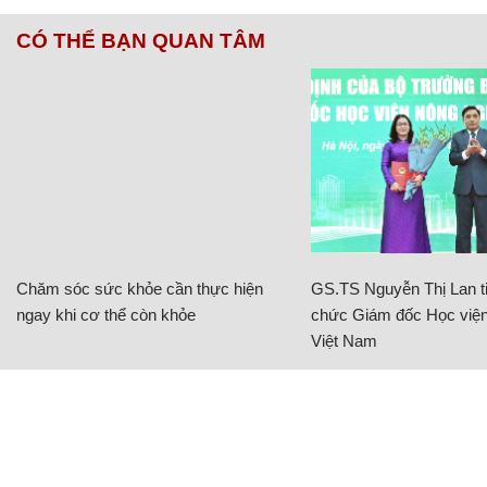
CÓ THỂ BẠN QUAN TÂM
Chăm sóc sức khỏe cần thực hiện
GS.TS Nguyễn Thị Lan ti
ngay khi cơ thể còn khỏe
chức Giám đốc Học viện
Việt Nam