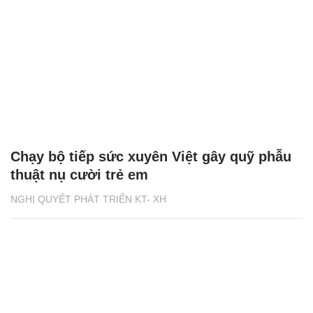
Chạy bộ tiếp sức xuyên Việt gây quỹ phẫu
thuật nụ cười trẻ em
NGHỊ QUYẾT PHÁT TRIỂN KT- XH