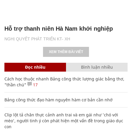
Hỗ trợ thanh niên Hà Nam khởi nghiệp
NGHỊ QUYẾT PHÁT TRIỂN KT- XH
XEM THÊM BÀI VIẾT
Đọc nhiều
Bình luận nhiều
Cách học thuộc nhanh Bảng công thức lượng giác bằng thơ,
"thần chú"
17
Bảng công thức đạo hàm nguyên hàm cơ bản cần nhớ
Clip lột tả chân thực cảnh anh trai và em gái như 'chó với
mèo', người tinh ý còn phát hiện một vấn đề trong giáo dục
con