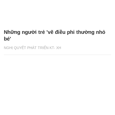
Những người trẻ 'vẽ điều phi thường nhỏ
bé'
NGHỊ QUYẾT PHÁT TRIỂN KT- XH