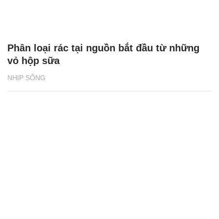
Phân loại rác tại nguồn bắt đầu từ những
vỏ hộp sữa
NHỊP SỐNG