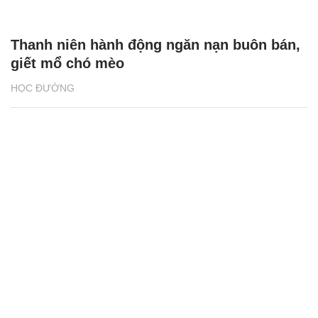
Thanh niên hành động ngăn nạn buôn bán,
giết mổ chó mèo
HỌC ĐƯỜNG