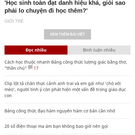
'Học sinh toàn đạt danh hiệu khá, giỏi sao
phải lo chuyện đi học thêm?'
GIỚI TRẺ
XEM THÊM BÀI VIẾT
Đọc nhiều
Bình luận nhiều
Cách học thuộc nhanh Bảng công thức lượng giác bằng thơ,
"thần chú"
17
Clip lột tả chân thực cảnh anh trai và em gái như 'chó với
mèo', người tinh ý còn phát hiện một vấn đề trong giáo dục
con
Bảng công thức đạo hàm nguyên hàm cơ bản cần nhớ
20 số điện thoại ma ám bạn không bao giờ nên gọi