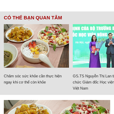
CÓ THỂ BẠN QUAN TÂM
Chăm sóc sức khỏe cần thực hiện
GS.TS Nguyễn Thị Lan ti
ngay khi cơ thể còn khỏe
chức Giám đốc Học viện
Việt Nam