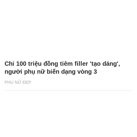
Chi 100 triệu đồng tiêm filler 'tạo dáng',
người phụ nữ biến dạng vòng 3
PHỤ NỮ ĐẸP