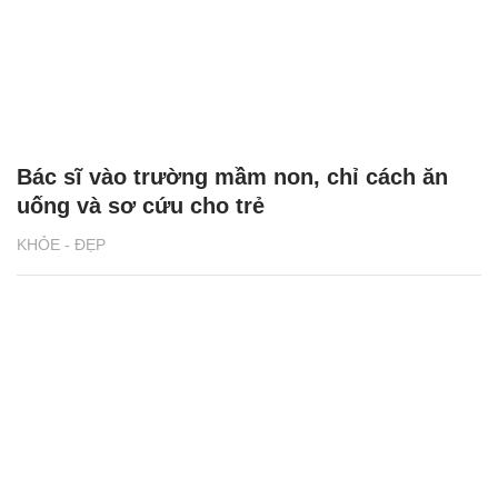
Bác sĩ vào trường mầm non, chỉ cách ăn
uống và sơ cứu cho trẻ
KHỎE - ĐẸP