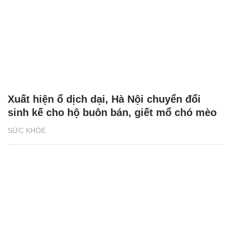
Xuất hiện ổ dịch dại, Hà Nội chuyển đổi
sinh kế cho hộ buôn bán, giết mổ chó mèo
SỨC KHỎE