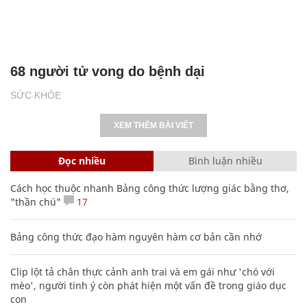
68 người tử vong do bệnh dại
SỨC KHỎE
XEM THÊM BÀI VIẾT
Đọc nhiều
Bình luận nhiều
Cách học thuộc nhanh Bảng công thức lượng giác bằng thơ,
"thần chú"
17
Bảng công thức đạo hàm nguyên hàm cơ bản cần nhớ
Clip lột tả chân thực cảnh anh trai và em gái như 'chó với
mèo', người tinh ý còn phát hiện một vấn đề trong giáo dục
con