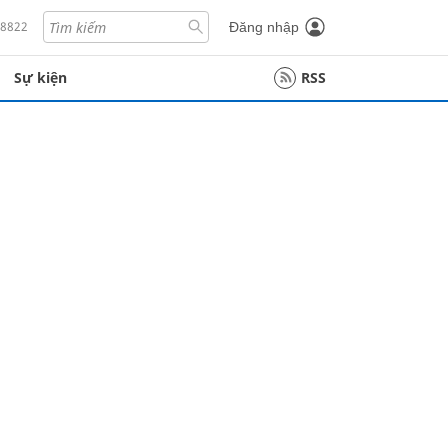
18822
Đăng nhập
Sự kiện
RSS