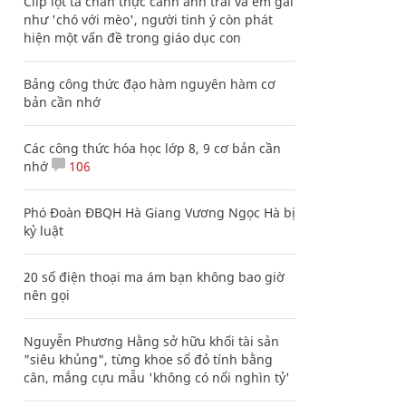
Clip lột tả chân thực cảnh anh trai và em gái
như 'chó với mèo', người tinh ý còn phát
hiện một vấn đề trong giáo dục con
Bảng công thức đạo hàm nguyên hàm cơ
bản cần nhớ
Các công thức hóa học lớp 8, 9 cơ bản cần
nhớ
106
Phó Đoàn ĐBQH Hà Giang Vương Ngọc Hà bị
kỷ luật
20 số điện thoại ma ám bạn không bao giờ
nên gọi
Nguyễn Phương Hằng sở hữu khối tài sản
"siêu khủng", từng khoe sổ đỏ tính bằng
cân, mắng cựu mẫu 'không có nổi nghìn tỷ'