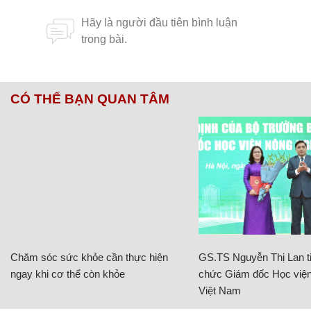
Hoàng Thanh
Nhận định bài thi Vật lý, Hóa học,
Sinh học kỳ thi tốt nghiệp THPT
2022
Hôm nay thí sinh vào ngày thi cuối tốt nghiệp THPT
2022: Gần 32% thi tổ hợp KHTN
Chủ đề:
đáp án
đề thi
thi tốt nghiệp THPT quốc gia