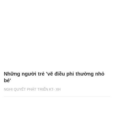
Những người trẻ 'vẽ điều phi thường nhỏ
bé'
NGHỊ QUYẾT PHÁT TRIỂN KT- XH