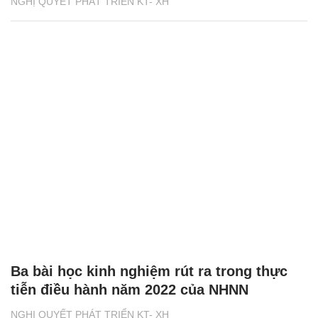
NGHỊ QUYẾT PHÁT TRIỂN KT- XH
Ba bài học kinh nghiệm rút ra trong thực
tiễn điều hành năm 2022 của NHNN
NGHỊ QUYẾT PHÁT TRIỂN KT- XH