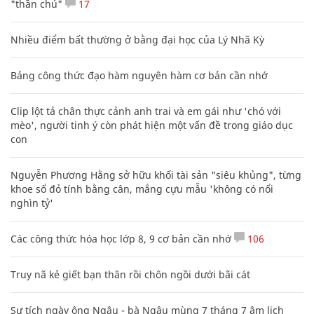
"thần chú"
17
Nhiều điểm bất thường ở bằng đại học của Lý Nhã Kỳ
Bảng công thức đạo hàm nguyên hàm cơ bản cần nhớ
Clip lột tả chân thực cảnh anh trai và em gái như 'chó với
mèo', người tinh ý còn phát hiện một vấn đề trong giáo dục
con
Nguyễn Phương Hằng sở hữu khối tài sản "siêu khủng", từng
khoe sổ đỏ tính bằng cân, mắng cựu mẫu 'không có nổi
nghìn tỷ'
Các công thức hóa học lớp 8, 9 cơ bản cần nhớ
106
Truy nã kẻ giết bạn thân rồi chôn ngồi dưới bãi cát
Sự tích ngày ông Ngâu - bà Ngâu mùng 7 tháng 7 âm lịch