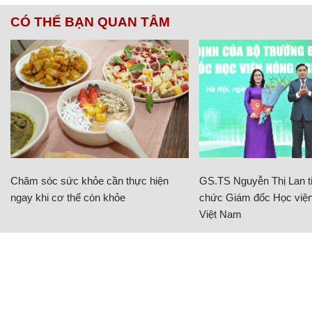
CÓ THỂ BẠN QUAN TÂM
Chăm sóc sức khỏe cần thực hiện
GS.TS Nguyễn Thị Lan ti
ngay khi cơ thể còn khỏe
chức Giám đốc Học viện
Việt Nam