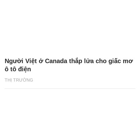
Người Việt ở Canada thắp lửa cho giấc mơ
ô tô điện
THỊ TRƯỜNG