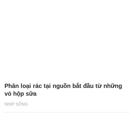
Phân loại rác tại nguồn bắt đầu từ những
vỏ hộp sữa
NHỊP SỐNG