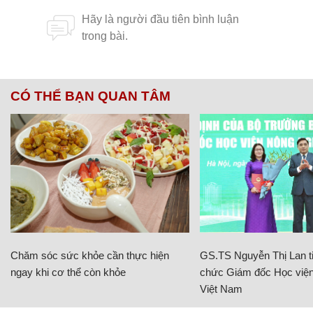
CÓ THỂ BẠN QUAN TÂM
Chăm sóc sức khỏe cần thực hiện
GS.TS Nguyễn Thị Lan ti
ngay khi cơ thể còn khỏe
chức Giám đốc Học viện
Việt Nam