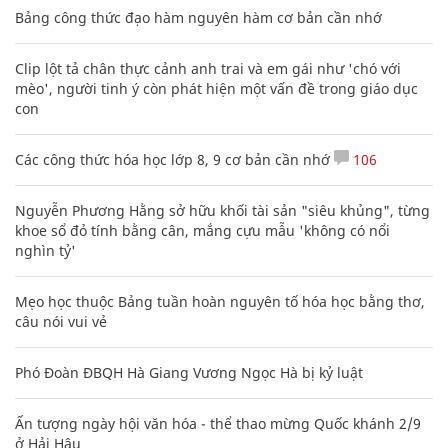
Bảng công thức đạo hàm nguyên hàm cơ bản cần nhớ
Clip lột tả chân thực cảnh anh trai và em gái như 'chó với
mèo', người tinh ý còn phát hiện một vấn đề trong giáo dục
con
Các công thức hóa học lớp 8, 9 cơ bản cần nhớ
106
Nguyễn Phương Hằng sở hữu khối tài sản "siêu khủng", từng
khoe sổ đỏ tính bằng cân, mắng cựu mẫu 'không có nổi
nghìn tỷ'
Mẹo học thuộc Bảng tuần hoàn nguyên tố hóa học bằng thơ,
câu nói vui vẻ
Phó Đoàn ĐBQH Hà Giang Vương Ngọc Hà bị kỷ luật
Ấn tượng ngày hội văn hóa - thể thao mừng Quốc khánh 2/9
ở Hải Hậu