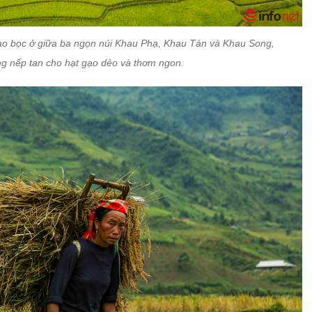
ao bọc ở giữa ba ngọn núi Khau Phạ, Khau Tán và Khau Song,
ống nếp tan cho hạt gạo dẻo và thơm ngon.