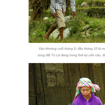
Vào khoảng cuối tháng 9, đầu tháng 10 là m
vùng đất Tú Lệ đang trong thời kỳ uốn câu, đ