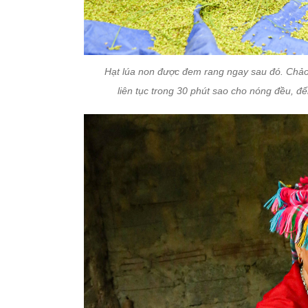
Hạt lúa non được đem rang ngay sau đó. Chảo 
liên tục trong 30 phút sao cho nóng đều, đế