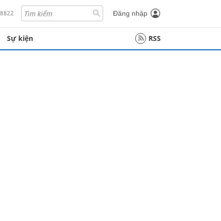
18822
Đăng nhập
Sự kiện
RSS