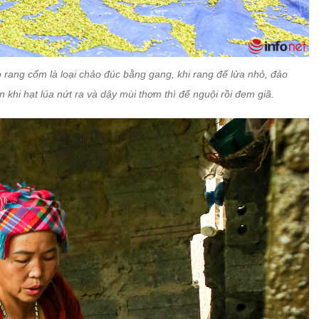
rang cốm là loại chảo đúc bằng gang, khi rang để lửa nhỏ, đảo
n khi hạt lúa nứt ra và dậy mùi thơm thì để nguội rồi đem giã.