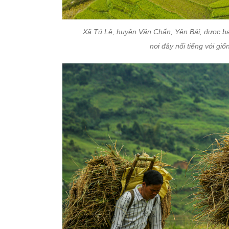
Xã Tú Lệ, huyện Văn Chấn, Yên Bái, được b
nơi đây nổi tiếng với gi