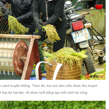
 cách truyền thống. Theo đó, lúa non làm cốm được thu hoạch
loại bỏ hạt lép, rồi được tuốt bằng tay một cách kỳ công.