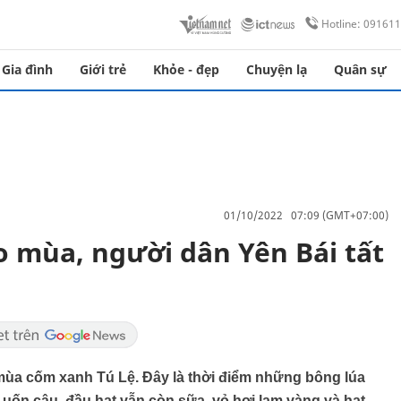
Hotline: 09161
Gia đình
Giới trẻ
Khỏe - đẹp
Chuyện lạ
Quân sự
01/10/2022 07:09 (GMT+07:00)
o mùa, người dân Yên Bái tất
 mùa cốm xanh Tú Lệ. Đây là thời điểm những bông lúa
 uốn câu, đầu hạt vẫn còn sữa, vỏ hơi lam vàng và hạt