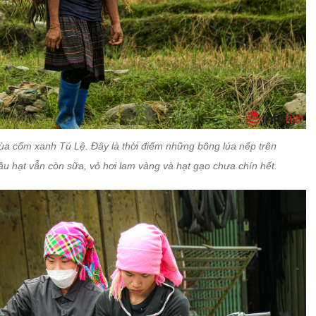
ùa cốm xanh Tú Lệ. Đây là thời điểm những bông lúa nếp trên
ầu hạt vẫn còn sữa, vỏ hơi lam vàng và hạt gạo chưa chín hết.