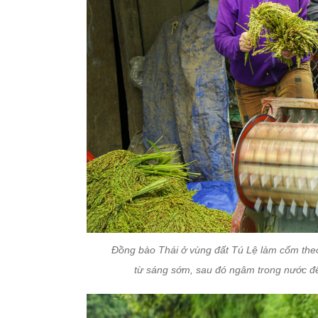
Đồng bào Thái ở vùng đất Tú Lệ làm cốm theo
từ sáng sớm, sau đó ngâm trong nước để 