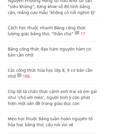
Nguyễn Phương Hằng sở hữu khối tài sản
"siêu khủng", từng khoe sổ đỏ tính bằng
cân, mắng cựu mẫu 'không có nổi nghìn tỷ'
Cách học thuộc nhanh Bảng công thức
lượng giác bằng thơ, "thần chú"
17
Bảng công thức đạo hàm nguyên hàm cơ
bản cần nhớ
Các công thức hóa học lớp 8, 9 cơ bản cần
nhớ
106
Clip lột tả chân thực cảnh anh trai và em gái
như 'chó với mèo', người tinh ý còn phát
hiện một vấn đề trong giáo dục con
Mẹo học thuộc Bảng tuần hoàn nguyên tố
hóa học bằng thơ, câu nói vui vẻ