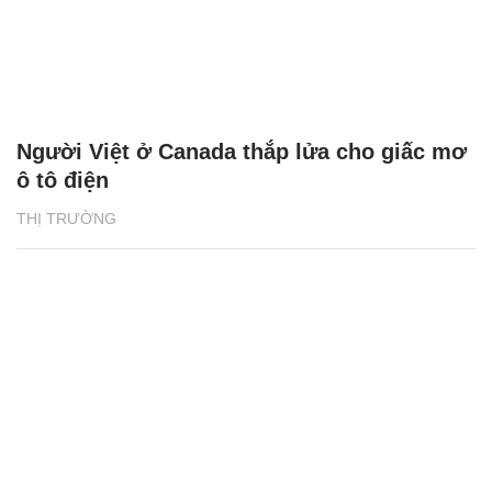
Người Việt ở Canada thắp lửa cho giấc mơ
ô tô điện
THỊ TRƯỜNG