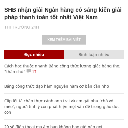
SHB nhận giải Ngân hàng có sáng kiến giải
pháp thanh toán tốt nhất Việt Nam
THỊ TRƯỜNG 24H
XEM THÊM BÀI VIẾT
Đọc nhiều
Bình luận nhiều
Cách học thuộc nhanh Bảng công thức lượng giác bằng thơ,
"thần chú"
17
Bảng công thức đạo hàm nguyên hàm cơ bản cần nhớ
Clip lột tả chân thực cảnh anh trai và em gái như 'chó với
mèo', người tinh ý còn phát hiện một vấn đề trong giáo dục
con
20 số điện thoại ma ám bạn không bao giờ nên gọi