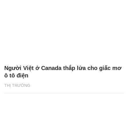
Người Việt ở Canada thắp lửa cho giấc mơ
ô tô điện
THỊ TRƯỜNG