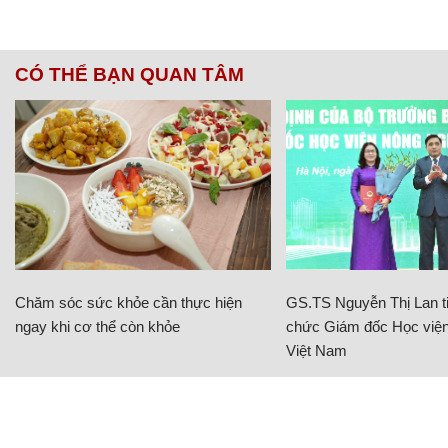
CÓ THỂ BẠN QUAN TÂM
Chăm sóc sức khỏe cần thực hiện
GS.TS Nguyễn Thị Lan ti
ngay khi cơ thể còn khỏe
chức Giám đốc Học viện
Việt Nam