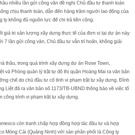
ầu nhiều lần gửi công văn đề nghị Chủ đầu tư thanh toán
hông chịu thanh toán, dẫn đến hàng trăm người lao động của
g ty không đủ nguồn lực để chi trả tiền công.
t giá trị sản lượng xây dựng thực tế của đơn vị tại dự án này
ới 7 lần gửi công văn, Chủ đầu tư vẫn trì hoãn, không giải
hà thầu, trong quá trình xây dựng dự án Rose Town,
 và Phòng quản lý trật tự đô thị quận Hoàng Mai ra văn bản
ỡng chế do chủ đầu tư cố tình vi phạm trật tự xây dựng. Đỉnh
 Liệt đã ra văn bản số 1173/TB-UBND thông báo về việc tổ
 công trình vi phạm trật tự xây dựng.
omexco còn tranh chấp hợp đồng hợp tác đầu tư và hợp
co Móng Cái (Quảng Ninh) với sàn phân phối là Công ty