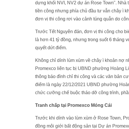
dựng khối NVI, NV2 dự án Rose Town". Nhà th
tiền công nhưng phía chủ đầu tư vẫn chây ì k
đơn vị thi công rơi vào cảnh túng quẫn do côn
Trước Tết Nguyên đán, đơn vị thi công cho biế
là hơn 41 tỷ đồng, nhưng trong suốt 6 tháng v
quyết dứt điểm.
Không chỉ dính lùm xùm về chây ì khoản nợ n
Promexco liên tục bị UBND phường Hoàng Liệt
thông báo đình chỉ thi công và các văn bản cư
điểm là ngày 22/12/2021 UBND phường Hoàng
chức cưỡng chế buộc tháo dỡ công trình, phần
Tranh chấp tại Promexco Móng Cái
Trước khi dính vào lùm xùm ở Rose Town, Pr
đồng môi giới bất động sản tại Dự án Promex