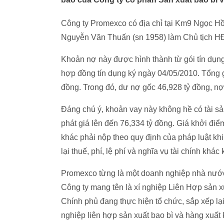
Công ty Promexco có địa chỉ tại Km9 Ngọc H
Nguyễn Văn Thuấn (sn 1958) làm Chủ tịch H
Khoản nợ này được hình thành từ gói tín dụn
hợp đồng tín dụng ký ngày 04/05/2010. Tổng g
đồng. Trong đó, dư nợ gốc 46,928 tỷ đồng, nợ 
Đáng chú ý, khoản vay này không hề có tài 
phát giá lên đến 76,334 tỷ đồng. Giá khởi điểm
khác phải nộp theo quy định của pháp luật kh
lại thuế, phí, lệ phí và nghĩa vụ tài chính kh
Promexco từng là một doanh nghiệp nhà nước
Công ty mang tên là xí nghiệp Liên Hợp sản 
Chính phủ đang thực hiện tổ chức, sắp xếp l
nghiệp liên hợp sản xuất bao bì và hàng xuất 