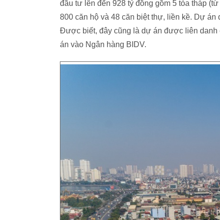
đầu tư lên đến 928 tỷ đồng gồm 5 tòa tháp (từ 
800 căn hộ và 48 căn biệt thự, liền kề. Dự á
Được biết, đây cũng là dự án được liên danh c
án vào Ngân hàng BIDV.