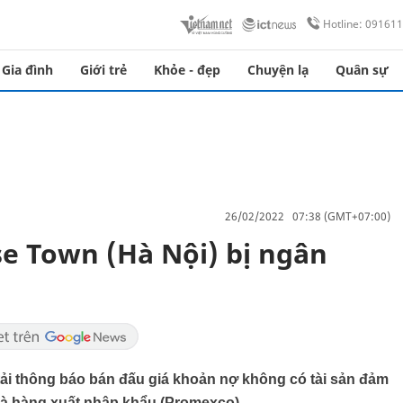
Hotline: 09161
Gia đình
Giới trẻ
Khỏe - đẹp
Chuyện lạ
Quân sự
26/02/2022 07:38 (GMT+07:00)
e Town (Hà Nội) bị ngân
ải thông báo bán đấu giá khoản nợ không có tài sản đảm
và hàng xuất nhập khẩu (Promexco).