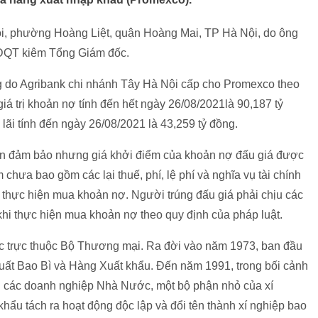
ồi, phường Hoàng Liệt, quận Hoàng Mai, TP Hà Nội, do ông
ĐQT kiêm Tổng Giám đốc.
g do Agribank chi nhánh Tây Hà Nội cấp cho Promexco theo
iá trị khoản nợ tính đến hết ngày 26/08/2021là 90,187 tỷ
lãi tính đến ngày 26/08/2021 là 43,259 tỷ đồng.
sản đảm bảo nhưng giá khởi điểm của khoản nợ đấu giá được
 chưa bao gồm các lại thuế, phí, lệ phí và nghĩa vụ tài chính
i thực hiện mua khoản nợ. Người trúng đấu giá phải chịu các
ác khi thực hiện mua khoản nợ theo quy định của pháp luật.
 trực thuộc Bộ Thương mại. Ra đời vào năm 1973, ban đầu
xuất Bao Bì và Hàng Xuất khẩu. Đến năm 1991, trong bối cảnh
ại các doanh nghiệp Nhà Nước, một bộ phận nhỏ của xí
khẩu tách ra hoạt động độc lập và đổi tên thành xí nghiệp bao