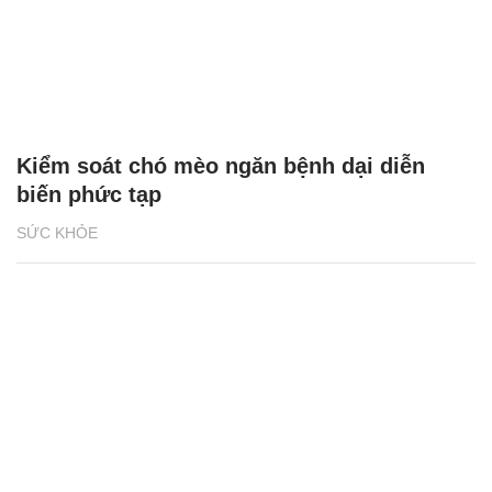
Kiểm soát chó mèo ngăn bệnh dại diễn
biến phức tạp
SỨC KHỎE