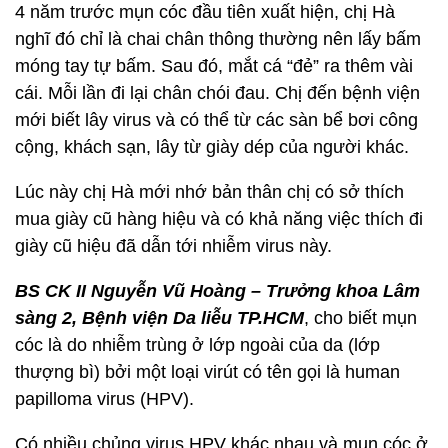
4 năm trước mụn cóc đầu tiên xuất hiện, chị Hà
nghĩ đó chỉ là chai chân thông thường nên lấy bấm
móng tay tự bấm. Sau đó, mắt cá “đẻ” ra thêm vài
cái. Mỗi lần đi lại chân chói đau. Chị đến bệnh viện
mới biết lây virus và có thể từ các sàn bể bơi công
cộng, khách sạn, lây từ giày dép của người khác.
Lúc này chị Hà mới nhớ bản thân chị có sở thích
mua giày cũ hàng hiệu và có khả năng việc thích đi
giày cũ hiệu đã dẫn tới nhiễm virus này.
BS CK II Nguyễn Vũ Hoàng – Trưởng khoa Lâm
sàng 2, Bệnh viện Da liễu TP.HCM
, cho biết mụn
cóc là do nhiễm trùng ở lớp ngoài của da (lớp
thượng bì) bởi một loại virút có tên gọi là human
papilloma virus (HPV).
Có nhiều chủng virus HPV khác nhau và mụn cóc ở