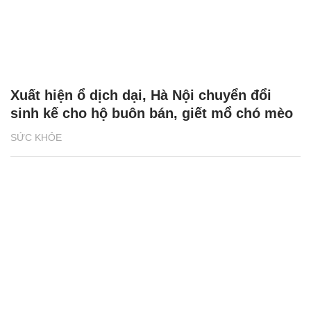
Xuất hiện ổ dịch dại, Hà Nội chuyển đổi
sinh kế cho hộ buôn bán, giết mổ chó mèo
SỨC KHỎE