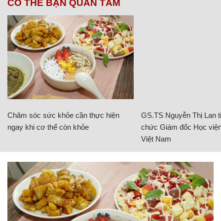
CÓ THỂ BẠN QUAN TÂM
Chăm sóc sức khỏe cần thực hiện
GS.TS Nguyễn Thị Lan ti
ngay khi cơ thể còn khỏe
chức Giám đốc Học viện
Việt Nam