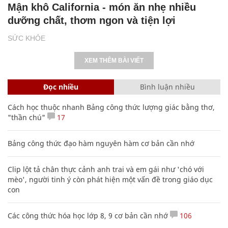
Mận khô California - món ăn nhẹ nhiều
dưỡng chất, thơm ngon và tiện lợi
SỨC KHỎE
XEM THÊM BÀI VIẾT
Đọc nhiều
Bình luận nhiều
Cách học thuộc nhanh Bảng công thức lượng giác bằng thơ,
"thần chú"
17
Bảng công thức đạo hàm nguyên hàm cơ bản cần nhớ
Clip lột tả chân thực cảnh anh trai và em gái như 'chó với
mèo', người tinh ý còn phát hiện một vấn đề trong giáo dục
con
Các công thức hóa học lớp 8, 9 cơ bản cần nhớ
106