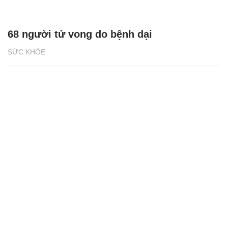
68 người tử vong do bệnh dại
SỨC KHỎE