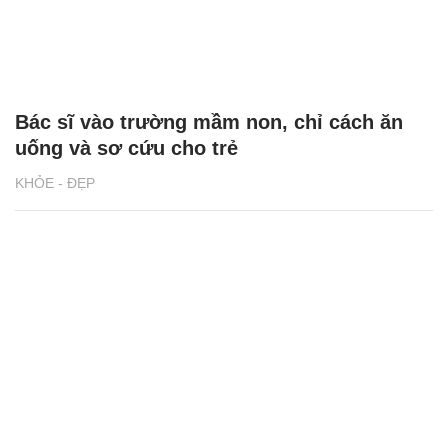
Bác sĩ vào trường mầm non, chỉ cách ăn
uống và sơ cứu cho trẻ
KHỎE - ĐẸP