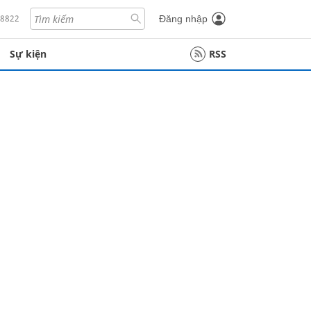
18822
Đăng nhập
Sự kiện
RSS