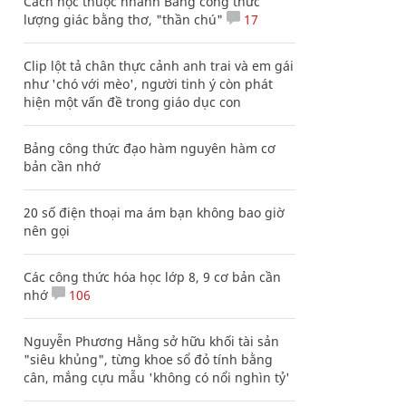
Cách học thuộc nhanh Bảng công thức
lượng giác bằng thơ, "thần chú"
17
Clip lột tả chân thực cảnh anh trai và em gái
như 'chó với mèo', người tinh ý còn phát
hiện một vấn đề trong giáo dục con
Bảng công thức đạo hàm nguyên hàm cơ
bản cần nhớ
20 số điện thoại ma ám bạn không bao giờ
nên gọi
Các công thức hóa học lớp 8, 9 cơ bản cần
nhớ
106
Nguyễn Phương Hằng sở hữu khối tài sản
"siêu khủng", từng khoe sổ đỏ tính bằng
cân, mắng cựu mẫu 'không có nổi nghìn tỷ'