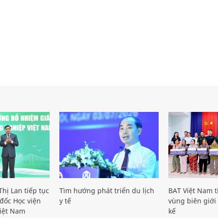
hị Lan tiếp tục
Tìm hướng phát triển du lịch
BAT Việt Nam t
đốc Học viện
y tế
vùng biên giới 
iệt Nam
kế