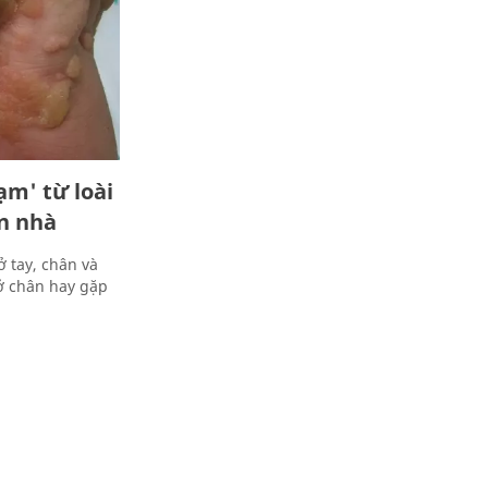
ạm' từ loài
àn nhà
 tay, chân và
ở chân hay gặp