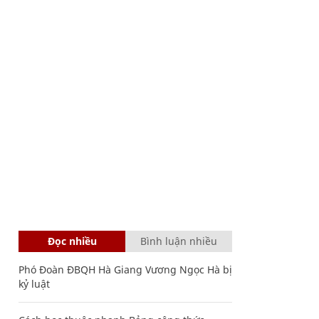
Đọc nhiều
Bình luận nhiều
Phó Đoàn ĐBQH Hà Giang Vương Ngọc Hà bị
kỷ luật