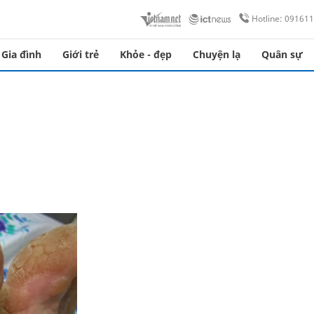
Hotline: 09161
Gia đình
Giới trẻ
Khỏe - đẹp
Chuyện lạ
Quân sự