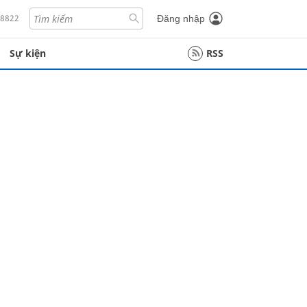
18822
Đăng nhập
Sự kiện
RSS