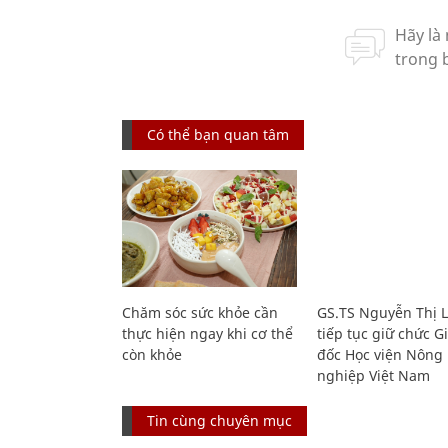
Có thể bạn quan tâm
Chăm sóc sức khỏe cần
GS.TS Nguyễn Thị 
thực hiện ngay khi cơ thể
tiếp tục giữ chức 
còn khỏe
đốc Học viện Nông
nghiệp Việt Nam
Tin cùng chuyên mục