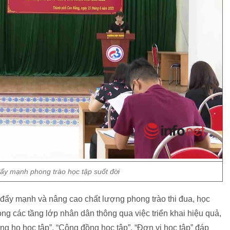
đẩy mạnh phong trào học tập suốt đời
 đẩy mạnh và nâng cao chất lượng phong trào thi đua, học
rong các tầng lớp nhân dân thông qua việc triển khai hiệu quả,
ng họ học tập”, “Cộng đồng học tập”, “Đơn vị học tập” đáp