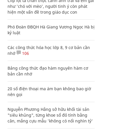
Clip lột tả chân thực cảnh anh trai và em gái
như 'chó với mèo', người tinh ý còn phát
hiện một vấn đề trong giáo dục con
Phó Đoàn ĐBQH Hà Giang Vương Ngọc Hà bị
kỷ luật
Các công thức hóa học lớp 8, 9 cơ bản cần
nhớ
106
Bảng công thức đạo hàm nguyên hàm cơ
bản cần nhớ
20 số điện thoại ma ám bạn không bao giờ
nên gọi
Nguyễn Phương Hằng sở hữu khối tài sản
"siêu khủng", từng khoe sổ đỏ tính bằng
cân, mắng cựu mẫu 'không có nổi nghìn tỷ'