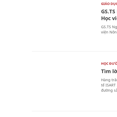
GIÁO DỤ
GS.TS
Học v
GS.TS Ng
viện Nôn
HỌC ĐƯ
Tìm lờ
Hàng tră
tế ISART
đường sắ