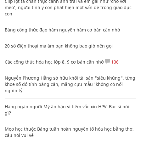
Clip lột tả chân thực cảnh anh trai và em gái như 'chó với
mèo', người tinh ý còn phát hiện một vấn đề trong giáo dục
con
Bảng công thức đạo hàm nguyên hàm cơ bản cần nhớ
20 số điện thoại ma ám bạn không bao giờ nên gọi
Các công thức hóa học lớp 8, 9 cơ bản cần nhớ
106
Nguyễn Phương Hằng sở hữu khối tài sản "siêu khủng", từng
khoe sổ đỏ tính bằng cân, mắng cựu mẫu 'không có nổi
nghìn tỷ'
Hàng ngàn người Mỹ ân hận vì tiêm vắc xin HPV: Bác sĩ nói
gì?
Mẹo học thuộc Bảng tuần hoàn nguyên tố hóa học bằng thơ,
câu nói vui vẻ