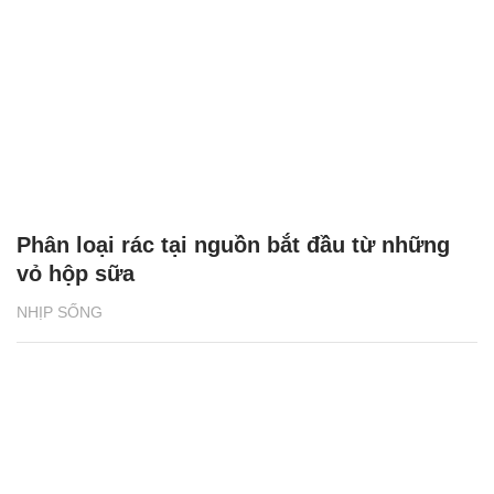
Phân loại rác tại nguồn bắt đầu từ những
vỏ hộp sữa
NHỊP SỐNG