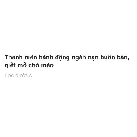
Thanh niên hành động ngăn nạn buôn bán,
giết mổ chó mèo
HỌC ĐƯỜNG