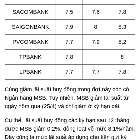
SACOMBANK
7,5
7,6
7,8
SAIGONBANK
7,9
8
8,3
PVCOMBANK
7,7
7,9
8,2
TPBANK
7,8
8
LPBANK
7,7
7,7
7,8
Cùng giảm lãi suất huy động trong đợt này còn có
Ngân hàng MSB. Tuy nhiên, MSB giảm lãi suất từ
ngày hôm qua (25/4) và chỉ giảm ở kỳ hạn dài.
Cụ thể, lãi suất huy động các kỳ hạn sau 12 tháng
được MSB giảm 0,2%, đồng loạt về mức 8,1%/năm.
Đây cũng là mức lãi suất áp dụng cho tiền gửi kỳ