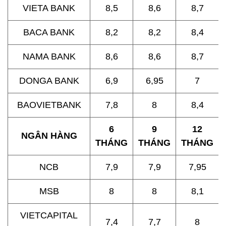
VIETA BANK
8,5
8,6
8,7
BACA BANK
8,2
8,2
8,4
NAMA BANK
8,6
8,6
8,7
DONGA BANK
6,9
6,95
7
BAOVIETBANK
7,8
8
8,4
6
9
12
NGÂN HÀNG
THÁNG
THÁNG
THÁNG
NCB
7,9
7,9
7,95
MSB
8
8
8,1
VIETCAPITAL
7,4
7,7
8