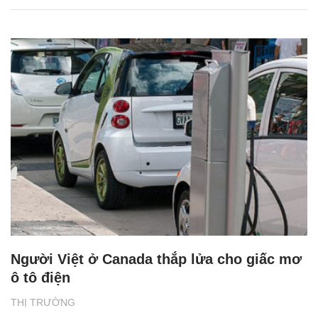
Người Việt ở Canada thắp lửa cho giấc mơ
ô tô điện
THỊ TRƯỜNG