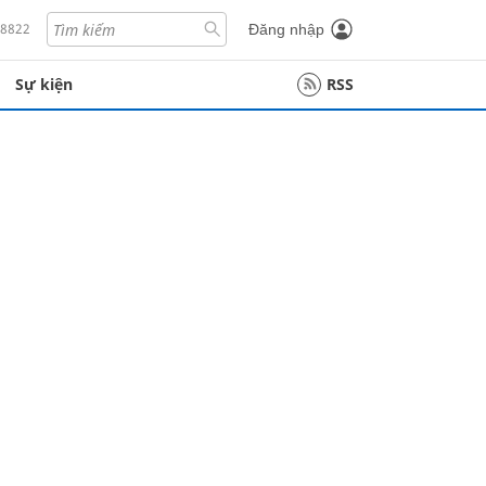
18822
Đăng nhập
Sự kiện
RSS