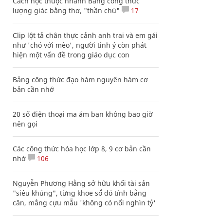
Cách học thuộc nhanh Bảng công thức
lượng giác bằng thơ, "thần chú"
17
Clip lột tả chân thực cảnh anh trai và em gái
như 'chó với mèo', người tinh ý còn phát
hiện một vấn đề trong giáo dục con
Bảng công thức đạo hàm nguyên hàm cơ
bản cần nhớ
20 số điện thoại ma ám bạn không bao giờ
nên gọi
Các công thức hóa học lớp 8, 9 cơ bản cần
nhớ
106
Nguyễn Phương Hằng sở hữu khối tài sản
"siêu khủng", từng khoe sổ đỏ tính bằng
cân, mắng cựu mẫu 'không có nổi nghìn tỷ'