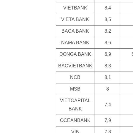
VIETBANK
8,4
VIETA BANK
8,5
BACA BANK
8,2
NAMA BANK
8,6
DONGA BANK
6,9
BAOVIETBANK
8,3
NCB
8,1
MSB
8
VIETCAPITAL
7,4
BANK
OCEANBANK
7,9
VIB
7,8