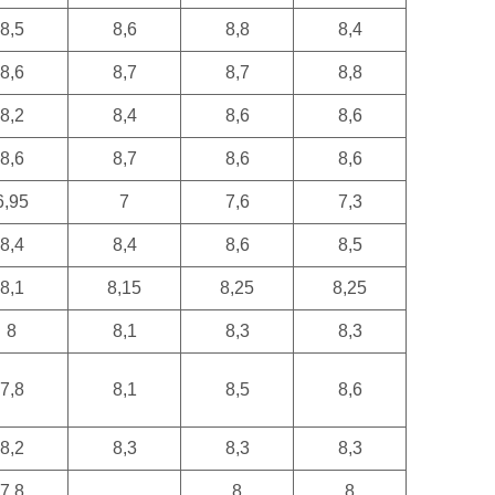
8,5
8,6
8,8
8,4
8,6
8,7
8,7
8,8
8,2
8,4
8,6
8,6
8,6
8,7
8,6
8,6
6,95
7
7,6
7,3
8,4
8,4
8,6
8,5
8,1
8,15
8,25
8,25
8
8,1
8,3
8,3
7,8
8,1
8,5
8,6
8,2
8,3
8,3
8,3
7,8
8
8