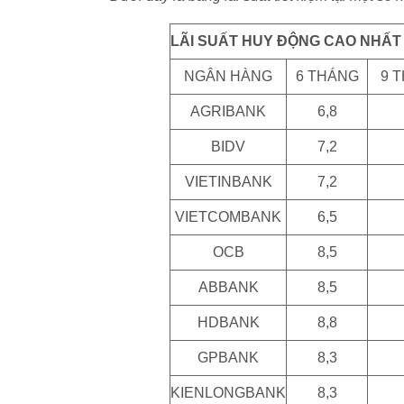
LÃI SUẤT HUY ĐỘNG CAO NHẤT T
NGÂN HÀNG
6 THÁNG
9 
AGRIBANK
6,8
BIDV
7,2
VIETINBANK
7,2
VIETCOMBANK
6,5
OCB
8,5
ABBANK
8,5
HDBANK
8,8
GPBANK
8,3
KIENLONGBANK
8,3