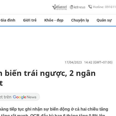
Hotline: 09161
Gia đình
Giới trẻ
Khỏe - đẹp
Chuyện lạ
Quân sự
17/04/2023 14:42 (GMT+07:00)
n biến trái ngược, 2 ngân
t
hàng tiếp tục ghi nhận sự biến động ở cả hai chiều tăng
 tăng rất mạnh, OCB đẩy kỳ hạn 6 tháng tăng 0,8% lên