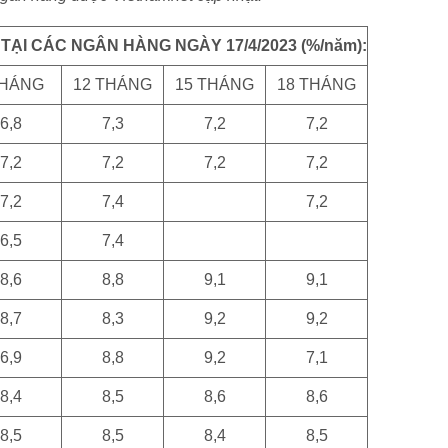
ẠI CÁC NGÂN HÀNG NGÀY 17/4/2023 (%/năm):
THÁNG
12 THÁNG
15 THÁNG
18 THÁNG
6,8
7,3
7,2
7,2
7,2
7,2
7,2
7,2
7,2
7,4
7,2
6,5
7,4
8,6
8,8
9,1
9,1
8,7
8,3
9,2
9,2
6,9
8,8
9,2
7,1
8,4
8,5
8,6
8,6
8,5
8,5
8,4
8,5