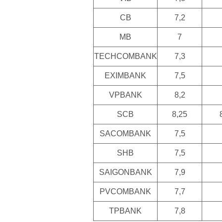
CB
7,2
MB
7
TECHCOMBANK
7,3
EXIMBANK
7,5
VPBANK
8,2
SCB
8,25
SACOMBANK
7,5
SHB
7,5
SAIGONBANK
7,9
PVCOMBANK
7,7
TPBANK
7,8