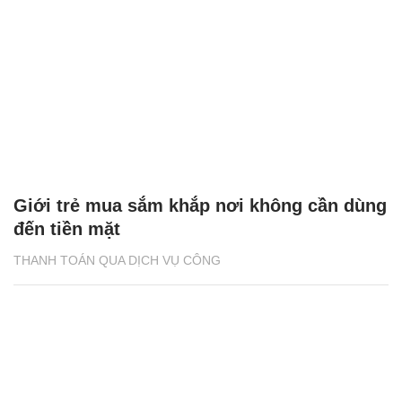
Giới trẻ mua sắm khắp nơi không cần dùng
đến tiền mặt
THANH TOÁN QUA DỊCH VỤ CÔNG