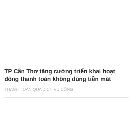
TP Cần Thơ tăng cường triển khai hoạt
động thanh toán không dùng tiền mặt
THANH TOÁN QUA DỊCH VỤ CÔNG