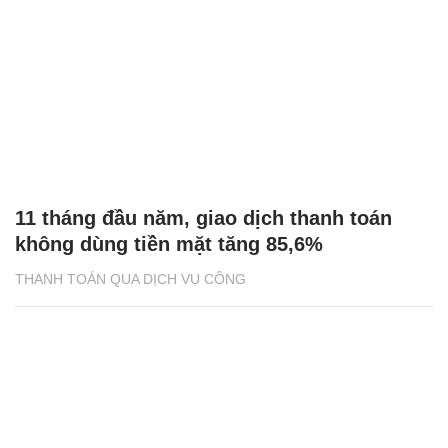
11 tháng đầu năm, giao dịch thanh toán
không dùng tiền mặt tăng 85,6%
THANH TOÁN QUA DỊCH VỤ CÔNG