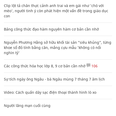
Clip lột tả chân thực cảnh anh trai và em gái như 'chó với
mèo', người tinh ý còn phát hiện một vấn đề trong giáo dục
con
Bảng công thức đạo hàm nguyên hàm cơ bản cần nhớ
Nguyễn Phương Hằng sở hữu khối tài sản "siêu khủng", từng
khoe sổ đỏ tính bằng cân, mắng cựu mẫu 'không có nổi
nghìn tỷ'
Các công thức hóa học lớp 8, 9 cơ bản cần nhớ
106
Sự tích ngày ông Ngâu - bà Ngâu mùng 7 tháng 7 âm lịch
Video: Cách quấn dây sạc điện thoại thành hình lò xo
Người lãng mạn cuối cùng