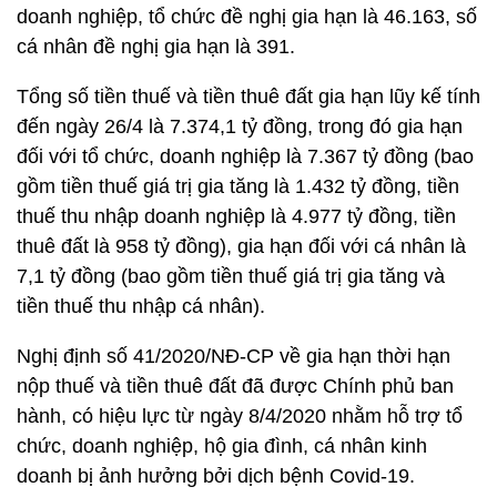
doanh nghiệp, tổ chức đề nghị gia hạn là 46.163, số
cá nhân đề nghị gia hạn là 391.
Tổng số tiền thuế và tiền thuê đất gia hạn lũy kế tính
đến ngày 26/4 là 7.374,1 tỷ đồng, trong đó gia hạn
đối với tổ chức, doanh nghiệp là 7.367 tỷ đồng (bao
gồm tiền thuế giá trị gia tăng là 1.432 tỷ đồng, tiền
thuế thu nhập doanh nghiệp là 4.977 tỷ đồng, tiền
thuê đất là 958 tỷ đồng), gia hạn đối với cá nhân là
7,1 tỷ đồng (bao gồm tiền thuế giá trị gia tăng và
tiền thuế thu nhập cá nhân).
Nghị định số 41/2020/NĐ-CP về gia hạn thời hạn
nộp thuế và tiền thuê đất đã được Chính phủ ban
hành, có hiệu lực từ ngày 8/4/2020 nhằm hỗ trợ tổ
chức, doanh nghiệp, hộ gia đình, cá nhân kinh
doanh bị ảnh hưởng bởi dịch bệnh Covid-19.