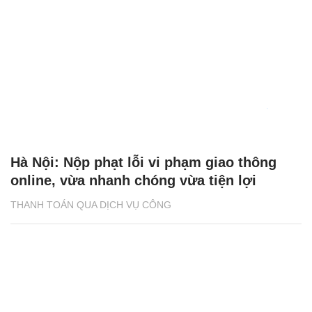
Hà Nội: Nộp phạt lỗi vi phạm giao thông
online, vừa nhanh chóng vừa tiện lợi
THANH TOÁN QUA DỊCH VỤ CÔNG