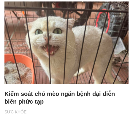
Kiểm soát chó mèo ngăn bệnh dại diễn
biến phức tạp
SỨC KHỎE