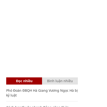
Đọc nhiều
Bình luận nhiều
Phó Đoàn ĐBQH Hà Giang Vương Ngọc Hà bị
kỷ luật