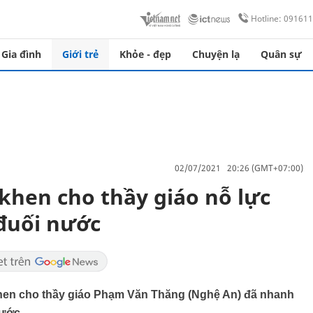
Hotline: 09161
Gia đình
Giới trẻ
Khỏe - đẹp
Chuyện lạ
Quân sự
02/07/2021 20:26 (GMT+07:00)
hen cho thầy giáo nỗ lực
 đuối nước
hen cho thầy giáo Phạm Văn Thăng (Nghệ An) đã nhanh
nước.