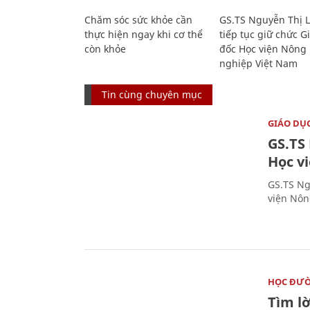
Chăm sóc sức khỏe cần
GS.TS Nguyễn Thị 
thực hiện ngay khi cơ thể
tiếp tục giữ chức 
còn khỏe
đốc Học viện Nông
nghiệp Việt Nam
Tin cùng chuyên mục
GIÁO DỤ
GS.TS
Học v
GS.TS Ng
viện Nôn
HỌC ĐƯ
Tìm lờ