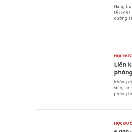
Hàng tră
tế ISART
đường sắ
HỌC ĐƯ
Liên 
phòng
Không dừ
viên, si
phòng th
HỌC ĐƯ
6.000 