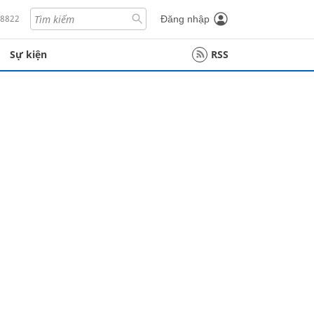
18822
Đăng nhập
Sự kiện
RSS