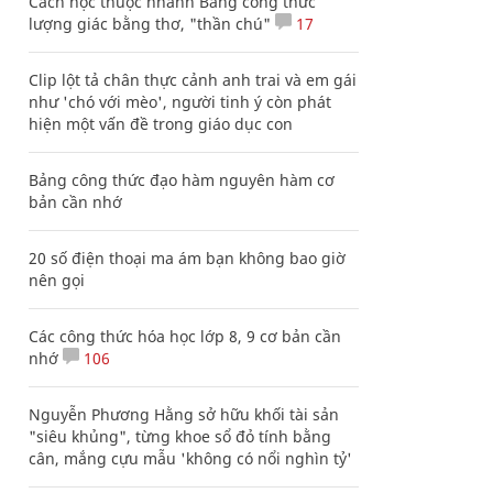
Cách học thuộc nhanh Bảng công thức
lượng giác bằng thơ, "thần chú"
17
Clip lột tả chân thực cảnh anh trai và em gái
như 'chó với mèo', người tinh ý còn phát
hiện một vấn đề trong giáo dục con
Bảng công thức đạo hàm nguyên hàm cơ
bản cần nhớ
20 số điện thoại ma ám bạn không bao giờ
nên gọi
Các công thức hóa học lớp 8, 9 cơ bản cần
nhớ
106
Nguyễn Phương Hằng sở hữu khối tài sản
"siêu khủng", từng khoe sổ đỏ tính bằng
cân, mắng cựu mẫu 'không có nổi nghìn tỷ'