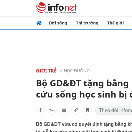
Đời sống
Thị trường
Thế giới
GIỚI TRẺ
HỌC ĐƯỜNG
Bộ GD&ĐT tặng bằng k
cứu sống học sinh bị
Bộ GD&ĐT vừa có quyết định tặng bằng k
trí, nỗ lực cứu sống một học sinh bị đuối 