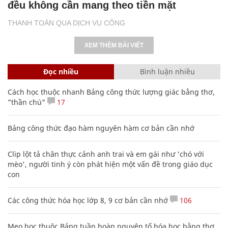
đều không cần mang theo tiền mặt
THANH TOÁN QUA DỊCH VỤ CÔNG
XEM THÊM BÀI VIẾT
Đọc nhiều
Bình luận nhiều
Cách học thuộc nhanh Bảng công thức lượng giác bằng thơ,
"thần chú"
17
Bảng công thức đạo hàm nguyên hàm cơ bản cần nhớ
Clip lột tả chân thực cảnh anh trai và em gái như 'chó với
mèo', người tinh ý còn phát hiện một vấn đề trong giáo dục
con
Các công thức hóa học lớp 8, 9 cơ bản cần nhớ
106
Mẹo học thuộc Bảng tuần hoàn nguyên tố hóa học bằng thơ,