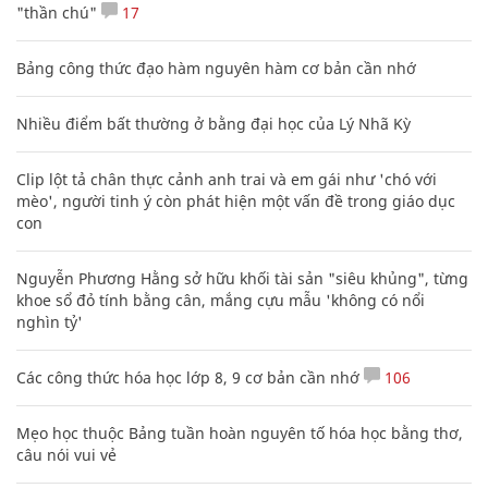
"thần chú"
17
Bảng công thức đạo hàm nguyên hàm cơ bản cần nhớ
Nhiều điểm bất thường ở bằng đại học của Lý Nhã Kỳ
Clip lột tả chân thực cảnh anh trai và em gái như 'chó với
mèo', người tinh ý còn phát hiện một vấn đề trong giáo dục
con
Nguyễn Phương Hằng sở hữu khối tài sản "siêu khủng", từng
khoe sổ đỏ tính bằng cân, mắng cựu mẫu 'không có nổi
nghìn tỷ'
Các công thức hóa học lớp 8, 9 cơ bản cần nhớ
106
Mẹo học thuộc Bảng tuần hoàn nguyên tố hóa học bằng thơ,
câu nói vui vẻ