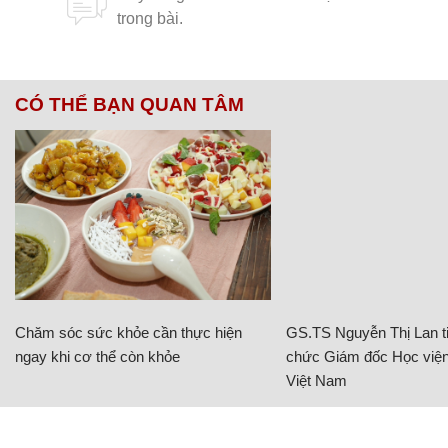
CÓ THỂ BẠN QUAN TÂM
Chăm sóc sức khỏe cần thực hiện
GS.TS Nguyễn Thị Lan ti
ngay khi cơ thể còn khỏe
chức Giám đốc Học viện
Việt Nam