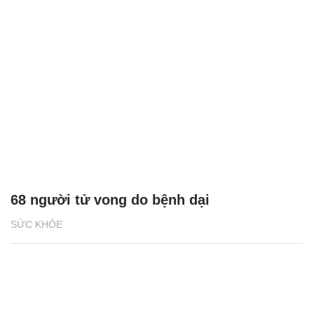
68 người tử vong do bệnh dại
SỨC KHỎE