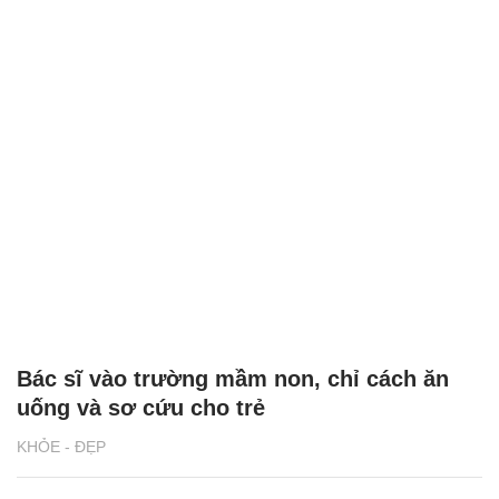
Bác sĩ vào trường mầm non, chỉ cách ăn
uống và sơ cứu cho trẻ
KHỎE - ĐẸP