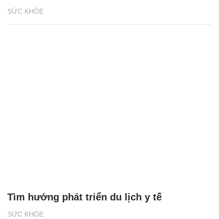
SỨC KHỎE
Tìm hướng phát triển du lịch y tế
SỨC KHỎE