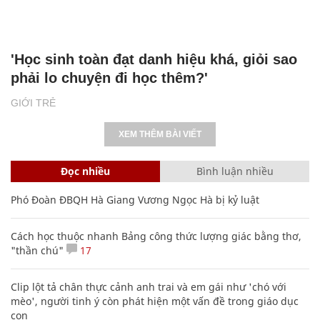
'Học sinh toàn đạt danh hiệu khá, giỏi sao
phải lo chuyện đi học thêm?'
GIỚI TRẺ
XEM THÊM BÀI VIẾT
Đọc nhiều
Bình luận nhiều
Phó Đoàn ĐBQH Hà Giang Vương Ngọc Hà bị kỷ luật
Cách học thuộc nhanh Bảng công thức lượng giác bằng thơ,
"thần chú"
17
Clip lột tả chân thực cảnh anh trai và em gái như 'chó với
mèo', người tinh ý còn phát hiện một vấn đề trong giáo dục
con