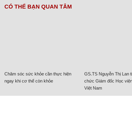
CÓ THỂ BẠN QUAN TÂM
Chăm sóc sức khỏe cần thực hiện
GS.TS Nguyễn Thị Lan ti
ngay khi cơ thể còn khỏe
chức Giám đốc Học viện
Việt Nam