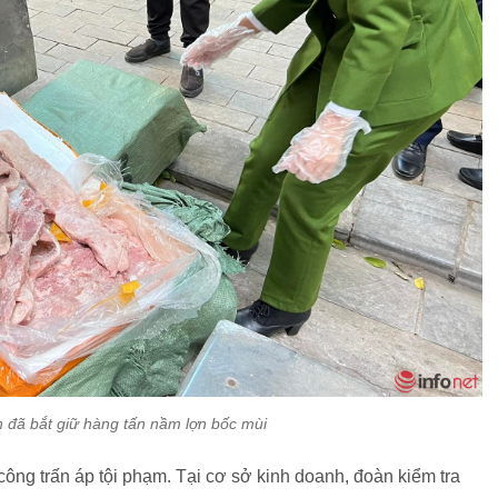
h đã bắt giữ hàng tấn nầm lợn bốc mùi
công trấn áp tội phạm. Tại cơ sở kinh doanh, đoàn kiểm tra