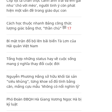
Clip lột tả chân thực cảnh anh trai và em gái
như 'chó với mèo', người tinh ý còn phát
hiện một vấn đề trong giáo dục con
Cách học thuộc nhanh Bảng công thức
lượng giác bằng thơ, "thần chú"
17
Bí mật trận đổ bộ lên bãi biển Tà Lơn của
Hải quân Việt Nam
Tổng hợp những status hay về cuộc sống
mang ý nghĩa thay đổi cuộc đời
Nguyễn Phương Hằng sở hữu khối tài sản
"siêu khủng", từng khoe sổ đỏ tính bằng
cân, mắng cựu mẫu 'không có nổi nghìn tỷ'
Phó Đoàn ĐBQH Hà Giang Vương Ngọc Hà bị
kỷ luật