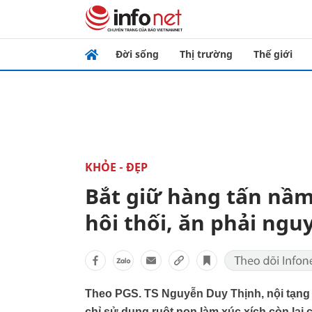
Đời sống
Thị trường
Thế giới
KHỎE - ĐẸP
Bắt giữ hàng tấn nầm
hôi thối, ăn phải ngu
Theo PGS. TS Nguyễn Duy Thịnh, nội tạng
chỉ sử dụng ruột non làm xúc xích còn lại