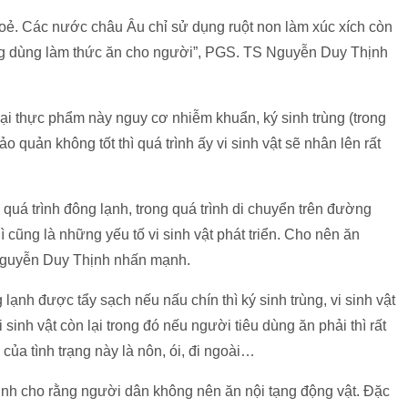
hoẻ. Các nước châu Âu chỉ sử dụng ruột non làm xúc xích còn
ông dùng làm thức ăn cho người”, PGS. TS Nguyễn Duy Thịnh
 thực phẩm này nguy cơ nhiễm khuẩn, ký sinh trùng (trong
ảo quản không tốt thì quá trình ấy vi sinh vật sẽ nhân lên rất
ng quá trình đông lạnh, trong quá trình di chuyển trên đường
 cũng là những yếu tố vi sinh vật phát triển. Cho nên ăn
Nguyễn Duy Thịnh nhấn mạnh.
nh được tẩy sạch nếu nấu chín thì ký sinh trùng, vi sinh vật
 sinh vật còn lại trong đó nếu người tiêu dùng ăn phải thì rất
ủa tình trạng này là nôn, ói, đi ngoài…
nh cho rằng người dân không nên ăn nội tạng động vật. Đặc