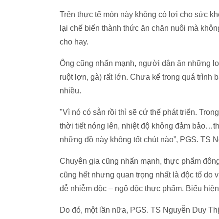
Trên thực tế món này không có lợi cho sức k
lại chế biến thành thức ăn chăn nuôi mà kh
cho hay.
Ông cũng nhấn mạnh, người dân ăn những loại
ruột lợn, gà) rất lớn. Chưa kể trong quá trình b
nhiều.
"Vì nó có sẵn rồi thì sẽ cứ thế phát triển. Tro
thời tiết nóng lên, nhiệt độ không đảm bảo…thì
những đồ này không tốt chút nào”, PGS. TS 
Chuyên gia cũng nhấn mạnh, thực phẩm đông lạ
cũng hết nhưng quan trọng nhất là độc tố do vi
dễ nhiễm độc – ngộ độc thực phẩm. Biểu hiện c
Do đó, một lần nữa, PGS. TS Nguyễn Duy Thị