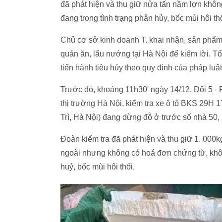
đã phát hiện và thu giữ nửa tấn nầm lợn khô
đang trong tình trạng phân hủy, bốc mùi hôi t
Chủ cơ sở kinh doanh T. khai nhận, sản phẩm đ
quán ăn, lẩu nướng tại Hà Nội để kiếm lời. Tổ
tiến hành tiêu hủy theo quy định của pháp luậ
Trước đó, khoảng 11h30' ngày 14/12, Đội 5 -
thị trường Hà Nội, kiểm tra xe ô tô BKS 29H
Trì, Hà Nội) đang dừng đỗ ở trước số nhà 50
Đoàn kiểm tra đã phát hiện và thu giữ 1. 000
ngoài nhưng không có hoá đơn chứng từ, khôn
huỷ, bốc mùi hôi thối.