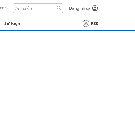
18822
Đăng nhập
Sự kiện
RSS