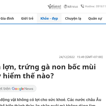
Hotline: 09161
Gia đình
Giới trẻ
Khỏe - đẹp
Chuyện lạ
Quân sự
24/12/2022 15:49 (GMT+07:00)
 lợn, trứng gà non bốc mùi
y hiểm thế nào?
 động vật không có lợi cho sức khoẻ. Các nước châu Âu
 chế biến thành thức ăn chăn nuôi mà không dùng làm