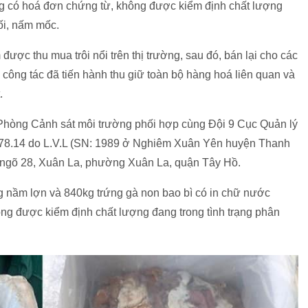
ng có hoá đơn chứng từ, không được kiểm định chất lượng
hối, nấm mốc.
ược thu mua trôi nổi trên thị trường, sau đó, bán lại cho các
 công tác đã tiến hành thu giữ toàn bộ hàng hoá liên quan và
t.
 Phòng Cảnh sát môi trường phối hợp cùng Đội 9 Cục Quản lý
 178.14 do L.V.L (SN: 1989 ở Nghiêm Xuân Yên huyện Thanh
, ngõ 28, Xuân La, phường Xuân La, quận Tây Hồ.
kg nầm lợn và 840kg trứng gà non bao bì có in chữ nước
g được kiểm định chất lượng đang trong tình trạng phân