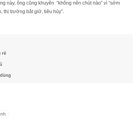
àng này, ông cũng khuyên “không nên chút nào” vì “sớm
thị trường bắt giữ, tiêu hủy”.
 rẻ
ủ
 dùng
ạnh