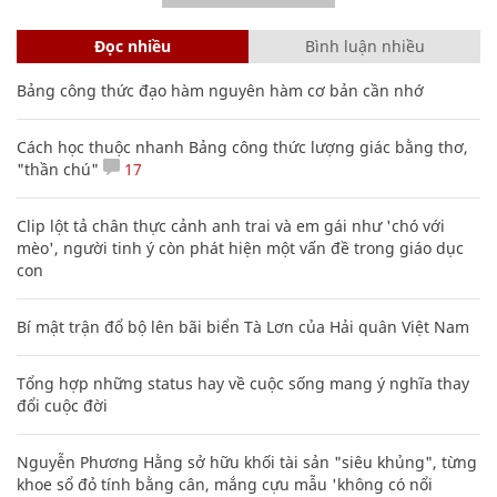
Đọc nhiều
Bình luận nhiều
Bảng công thức đạo hàm nguyên hàm cơ bản cần nhớ
Cách học thuộc nhanh Bảng công thức lượng giác bằng thơ,
"thần chú"
17
Clip lột tả chân thực cảnh anh trai và em gái như 'chó với
mèo', người tinh ý còn phát hiện một vấn đề trong giáo dục
con
Bí mật trận đổ bộ lên bãi biển Tà Lơn của Hải quân Việt Nam
Tổng hợp những status hay về cuộc sống mang ý nghĩa thay
đổi cuộc đời
Nguyễn Phương Hằng sở hữu khối tài sản "siêu khủng", từng
khoe sổ đỏ tính bằng cân, mắng cựu mẫu 'không có nổi