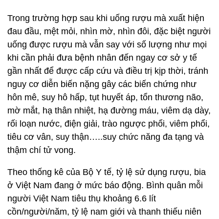
Trong trường hợp sau khi uống rượu mà xuất hiện
đau đầu, mệt mỏi, nhìn mờ, nhìn đôi, đặc biệt người
uống được rượu mà vẫn say với số lượng như mọi
khi cần phải đưa bệnh nhân đến ngay cơ sở y tế
gần nhất để được cấp cứu và điều trị kịp thời, tránh
nguy cơ diễn biến nặng gây các biến chứng như
hôn mê, suy hô hấp, tụt huyết áp, tổn thương não,
mờ mắt, hạ thân nhiệt, hạ đường máu, viêm dạ dày,
rối loạn nước, điện giải, trào ngược phổi, viêm phổi,
tiêu cơ vân, suy thận…..suy chức năng đa tạng và
thậm chí tử vong.
Theo thống kê của Bộ Y tế, tỷ lệ sử dụng rượu, bia
ở Việt Nam đang ở mức báo động. Bình quân mỗi
người Việt Nam tiêu thụ khoảng 6.6 lít
cồn/người/năm, tỷ lệ nam giới và thanh thiếu niên