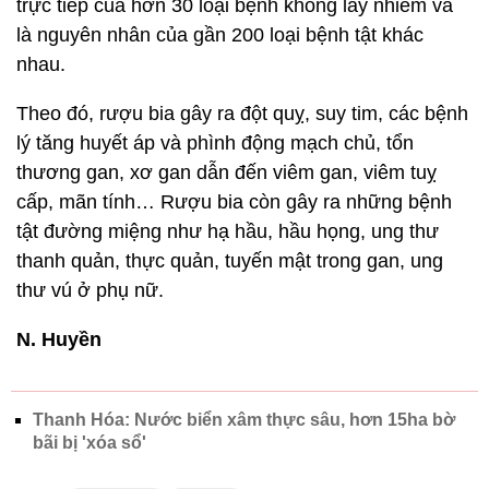
trực tiếp của hơn 30 loại bệnh không lây nhiễm và
là nguyên nhân của gần 200 loại bệnh tật khác
nhau.
Theo đó, rượu bia gây ra đột quỵ, suy tim, các bệnh
lý tăng huyết áp và phình động mạch chủ, tổn
thương gan, xơ gan dẫn đến viêm gan, viêm tuỵ
cấp, mãn tính… Rượu bia còn gây ra những bệnh
tật đường miệng như hạ hầu, hầu họng, ung thư
thanh quản, thực quản, tuyến mật trong gan, ung
thư vú ở phụ nữ.
N. Huyền
Thanh Hóa: Nước biển xâm thực sâu, hơn 15ha bờ
bãi bị 'xóa sổ'