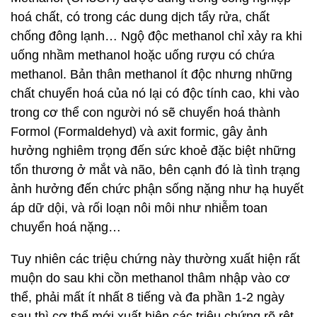
hoá chất, có trong các dung dịch tẩy rửa, chất
chống đông lạnh… Ngộ độc methanol chỉ xảy ra khi
uống nhầm methanol hoặc uống rượu có chứa
methanol. Bản thân methanol ít độc nhưng những
chất chuyển hoá của nó lại có độc tính cao, khi vào
trong cơ thể con người nó sẽ chuyển hoá thành
Formol (Formaldehyd) và axit formic, gây ảnh
hưởng nghiêm trọng đến sức khoẻ đặc biệt những
tổn thương ở mắt và não, bên cạnh đó là tình trạng
ảnh hưởng đến chức phận sống nặng như hạ huyết
áp dữ dội, và rối loạn nôi môi như nhiễm toan
chuyển hoá nặng…
Tuy nhiên các triệu chứng này thường xuất hiện rất
muộn do sau khi cồn methanol thâm nhập vào cơ
thể, phải mất ít nhất 8 tiếng và đa phần 1-2 ngày
sau thì cơ thể mới xuất hiện các triệu chứng rõ rệt