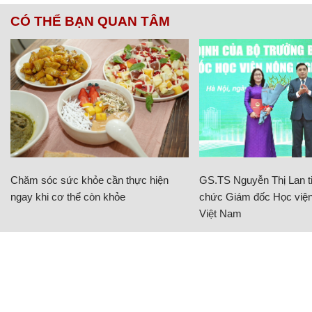
CÓ THỂ BẠN QUAN TÂM
Chăm sóc sức khỏe cần thực hiện
GS.TS Nguyễn Thị Lan ti
ngay khi cơ thể còn khỏe
chức Giám đốc Học viện
Việt Nam