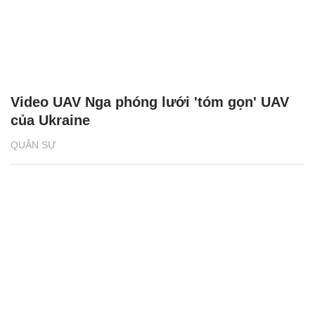
Video UAV Nga phóng lưới 'tóm gọn' UAV
của Ukraine
QUÂN SỰ