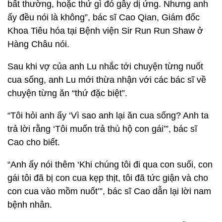
bất thường, hoặc thứ gì đó gây dị ứng. Nhưng anh
ấy đều nói là không”, bác sĩ Cao Qian, Giám đốc
Khoa Tiêu hóa tại Bệnh viện Sir Run Run Shaw ở
Hàng Châu nói.
Sau khi vợ của anh Lu nhắc tới chuyện từng nuốt
cua sống, anh Lu mới thừa nhận với các bác sĩ về
chuyện từng ăn “thứ đặc biệt”.
“Tôi hỏi anh ấy ‘Vì sao anh lại ăn cua sống? Anh ta
trả lời rằng ‘Tôi muốn trả thù hộ con gái’”, bác sĩ
Cao cho biết.
“Anh ấy nói thêm ‘Khi chúng tôi đi qua con suối, con
gái tôi đã bị con cua kẹp thịt, tôi đã tức giận và cho
con cua vào mồm nuốt’”, bác sĩ Cao dẫn lại lời nam
bệnh nhân.