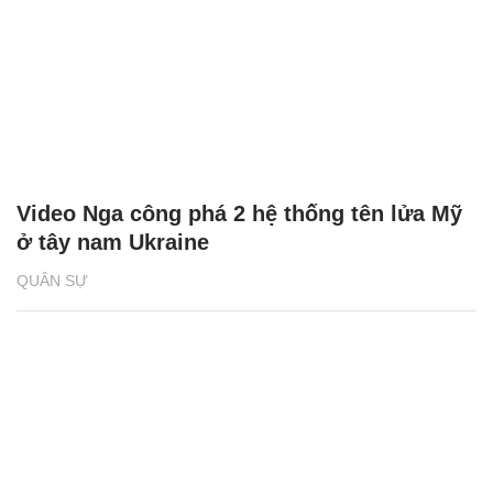
Video Nga công phá 2 hệ thống tên lửa Mỹ
ở tây nam Ukraine
QUÂN SỰ