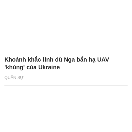
Khoảnh khắc lính dù Nga bắn hạ UAV
'khủng' của Ukraine
QUÂN SỰ