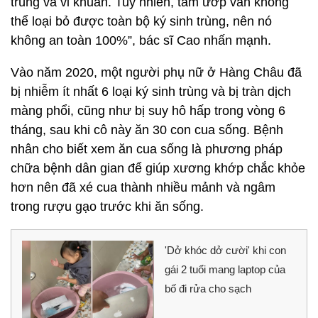
trùng và vi khuẩn. Tuy nhiên, tẩm ướp vẫn không
thể loại bỏ được toàn bộ ký sinh trùng, nên nó
không an toàn 100%”, bác sĩ Cao nhấn mạnh.
Vào năm 2020, một người phụ nữ ở Hàng Châu đã
bị nhiễm ít nhất 6 loại ký sinh trùng và bị tràn dịch
màng phổi, cũng như bị suy hô hấp trong vòng 6
tháng, sau khi cô này ăn 30 con cua sống. Bệnh
nhân cho biết xem ăn cua sống là phương pháp
chữa bệnh dân gian để giúp xương khớp chắc khỏe
hơn nên đã xé cua thành nhiều mảnh và ngâm
trong rượu gạo trước khi ăn sống.
'Dở khóc dở cười' khi con
gái 2 tuổi mang laptop của
bố đi rửa cho sạch