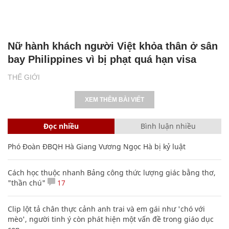
Nữ hành khách người Việt khỏa thân ở sân
bay Philippines vì bị phạt quá hạn visa
THẾ GIỚI
XEM THÊM BÀI VIẾT
Đọc nhiều
Bình luận nhiều
Phó Đoàn ĐBQH Hà Giang Vương Ngọc Hà bị kỷ luật
Cách học thuộc nhanh Bảng công thức lượng giác bằng thơ,
"thần chú"
17
Clip lột tả chân thực cảnh anh trai và em gái như 'chó với
mèo', người tinh ý còn phát hiện một vấn đề trong giáo dục