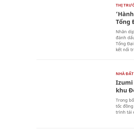
THỊ TRƯ
‘Hành 
Tổng Đ
Nhân dịp
đánh dấu
Tổng Đại
kết nối t
NHÀ ĐẤT
Izumi 
khu Đ
Trong bố
tốc đồng
trình tái