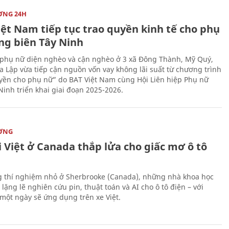
ỜNG 24H
iệt Nam tiếp tục trao quyền kinh tế cho phụ
ng biên Tây Ninh
phụ nữ diện nghèo và cận nghèo ở 3 xã Đông Thành, Mỹ Quý,
 Lập vừa tiếp cận nguồn vốn vay không lãi suất từ chương trình
yền cho phụ nữ” do BAT Việt Nam cùng Hội Liên hiệp Phụ nữ
Ninh triển khai giai đoạn 2025-2026.
ỜNG
 Việt ở Canada thắp lửa cho giấc mơ ô tô
 thí nghiệm nhỏ ở Sherbrooke (Canada), những nhà khoa học
lặng lẽ nghiên cứu pin, thuật toán và AI cho ô tô điện – với
 một ngày sẽ ứng dụng trên xe Việt.