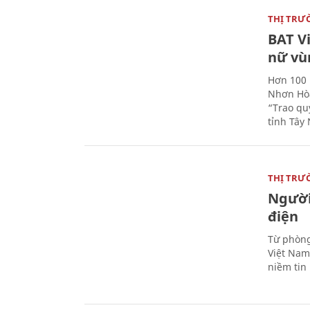
THỊ TRƯ
BAT V
nữ vù
Hơn 100 
Nhơn Hòa
“Trao qu
tỉnh Tây 
THỊ TRƯ
Người
điện
Từ phòng
Việt Nam 
niềm tin