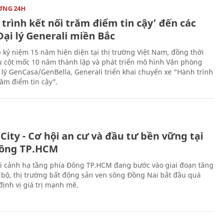
ỜNG 24H
trình kết nối trăm điểm tin cậy’ đến các
ại lý Generali miền Bắc
 kỷ niệm 15 năm hiện diện tại thị trường Việt Nam, đồng thời
 cột mốc 10 năm thành lập và phát triển mô hình Văn phòng
 lý GenCasa/GenBella, Generali triển khai chuyến xe “Hành trình
răm điểm tin cậy”.
City - Cơ hội an cư và đầu tư bền vững tại
ông TP.HCM
i cảnh hạ tầng phía Đông TP.HCM đang bước vào giai đoạn tăng
 bộ, thị trường bất động sản ven sông Đồng Nai bắt đầu quá
 định vị giá trị mạnh mẽ.