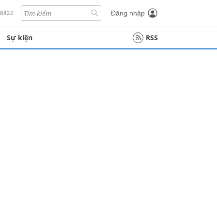
18822
Đăng nhập
Sự kiện
RSS