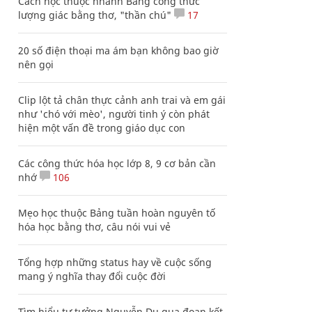
Cách học thuộc nhanh Bảng công thức
lượng giác bằng thơ, "thần chú"
17
20 số điện thoại ma ám bạn không bao giờ
nên gọi
Clip lột tả chân thực cảnh anh trai và em gái
như 'chó với mèo', người tinh ý còn phát
hiện một vấn đề trong giáo dục con
Các công thức hóa học lớp 8, 9 cơ bản cần
nhớ
106
Mẹo học thuộc Bảng tuần hoàn nguyên tố
hóa học bằng thơ, câu nói vui vẻ
Tổng hợp những status hay về cuộc sống
mang ý nghĩa thay đổi cuộc đời
Tìm hiểu tư tưởng Nguyễn Du qua đoạn kết