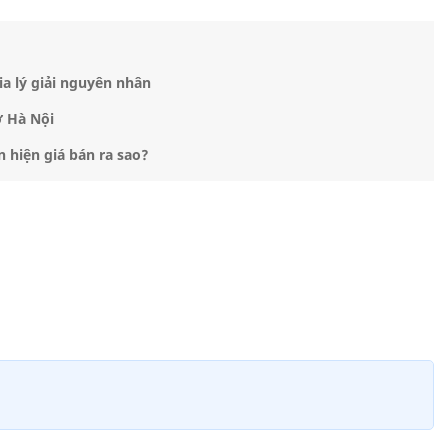
ia lý giải nguyên nhân
ở Hà Nội
 hiện giá bán ra sao?