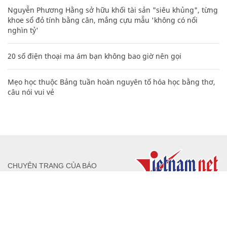
Nguyễn Phương Hằng sở hữu khối tài sản "siêu khủng", từng
khoe sổ đỏ tính bằng cân, mắng cựu mẫu 'không có nổi
nghìn tỷ'
20 số điện thoại ma ám bạn không bao giờ nên gọi
Mẹo học thuộc Bảng tuần hoàn nguyên tố hóa học bằng thơ,
câu nói vui vẻ
CHUYÊN TRANG CỦA BÁO
Tòa soạn: Tòa nhà Cục Tần Số, 115 Trần Duy Hưng Hà Nội
Giấy phép hoạt động báo chí: Số 09/GP-BTTTT, Bộ Thông tin và