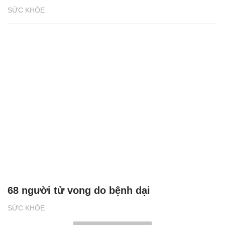
SỨC KHỎE
68 người tử vong do bệnh dại
SỨC KHỎE