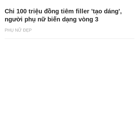
Chi 100 triệu đồng tiêm filler 'tạo dáng',
người phụ nữ biến dạng vòng 3
PHỤ NỮ ĐẸP