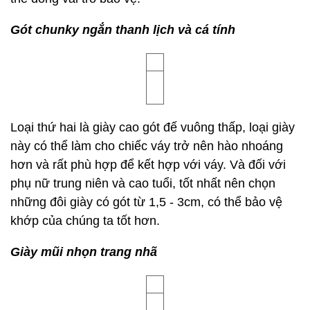
xuống, khiến tổng thể không cân đối, khi mang sẽ
có cảm giác cồng kềnh, nặng nề.
Một số kiểu giày nên chọn như sau:
Giày lười thanh lịch
Trong số các kiểu giày bệt, giày lười là kiểu giày thể
hiện hiệu quả 1 + 1> 2 khi phối với váy. Nó dễ đi
như giày bệt, nhưng vì thuộc tính thanh lịch nên
kiểu dáng của nó thanh lịch hơn.
Cần lưu ý rằng phần gót của giày đế bằng có gót
2cm, không chỉ thể hiện khí chất thanh cao, mà còn