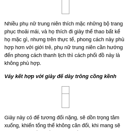
chữ A cổ điển hay váy xẻ tà gợi cảm, những thay
đổi nhỏ sẽ tạo nên sự thay đổi trong phong cách ăn
mặc.
3. Khi mặc váy, nên đi giày cao gót để tôn dáng
và yểu điệu hơn
Sau khi chọn váy, điều cần chú ý tiếp theo là phối
đồ. Nhiều khi bạn sẽ thấy rằng mặc dù không có
vấn đề gì với váy nhưng luôn có gì đó khác lạ, thì
rất có thể bạn đã chọn nhầm giày.
Khi mặc váy, hãy cố gắng tránh đi hai đôi giày
này:
Váy phối với giày thể thao, phong cách không
hợp