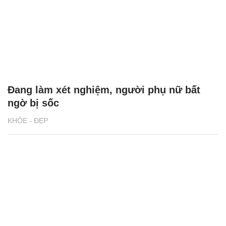
Các món yêu thích của cụ bà 103 tuổi vẫn
lái thuyền ra khơi
KHỎE - ĐẸP