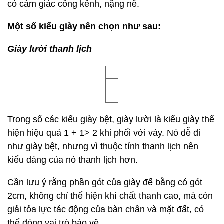
Nhiều phụ nữ trung niên thích mặc những bộ trang
phục thoải mái, và họ thích đi giày thể thao bất kể
họ mặc gì, nhưng trên thực tế, phong cách này phù
hợp hơn với giới trẻ, phụ nữ trung niên cần hướng
đến phong cách thanh lịch thì cách phối đồ này là
không phù hợp.
Váy kết hợp với giày đế dày trông cồng kềnh
Giày này có đế tương đối nặng, sẽ dồn trọng tâm