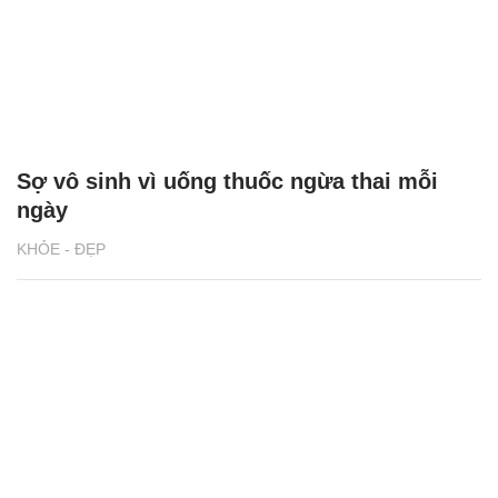
Cưới nhau 6 tháng không thể 'yêu', cặp vợ
chồng trẻ cầu cứu bác sĩ
KHỎE - ĐẸP