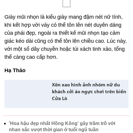
giải tỏa lực tác động của bàn chân và mặt đất, có
thể đóng vai trò bảo vệ.
Gót chunky ngắn thanh lịch và cá tính
Loại thứ hai là giày cao gót đế vuông thấp, loại giày
này có thể làm cho chiếc váy trở nên hào nhoáng
hơn và rất phù hợp để kết hợp với váy. Và đối với
phụ nữ trung niên và cao tuổi, tốt nhất nên chọn
những đôi giày có gót từ 1,5 - 3cm, có thể bảo vệ
khớp của chúng ta tốt hơn.
Giày mũi nhọn trang nhã