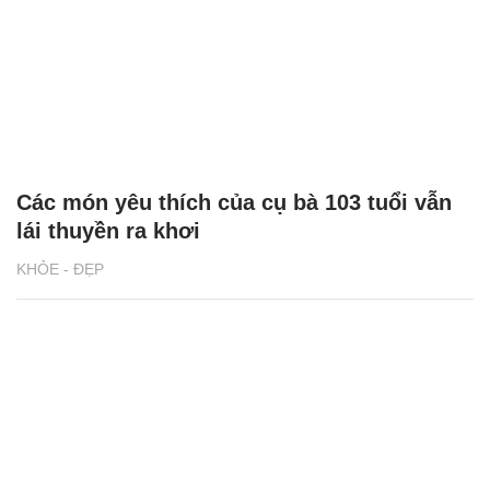
Bệnh nhân đau ruột thừa nhập viện, bác sĩ
phẫu thuật cắt buồng trứng
KHỎE - ĐẸP