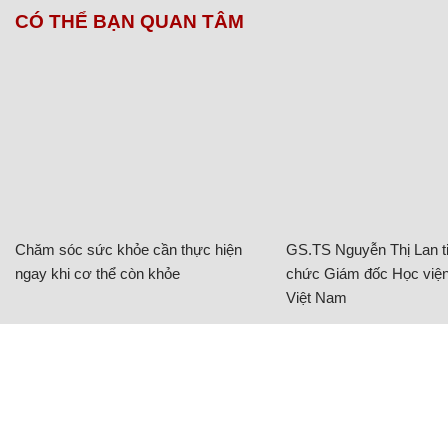
'Hoa hậu đẹp nhất Hồng Kông' gây trầm trồ với
nhan sắc vượt thời gian ở tuổi ngũ tuần
Dương Mịch bị thương ở mắt vẫn khẳng định gu
thời trang đẳng cấp sao hạng A
Cặp đôi Bình An- Phương Nga cosplay ảnh thời thơ
ấu, Tiến Linh trêu chọc: 'Diễn tốt lắm!'
Chủ đề:
Phụ nữ
thời trang
hot girl
phụ nữ đẹp