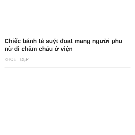
Sợ vô sinh vì uống thuốc ngừa thai mỗi
ngày
KHỎE - ĐẸP