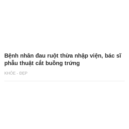
Nâng mũi giống 'thần tiên tỷ tỷ', cô gái
khẩn cầu bác sĩ 'trả về nguyên bản'
KHỎE - ĐẸP