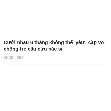
Đang làm xét nghiệm, người phụ nữ bất
ngờ bị sốc
KHỎE - ĐẸP