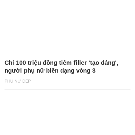
CÓ THỂ BẠN QUAN TÂM
Chăm sóc sức khỏe cần thực hiện
GS.TS Nguyễn Thị Lan ti
ngay khi cơ thể còn khỏe
chức Giám đốc Học viện
Việt Nam