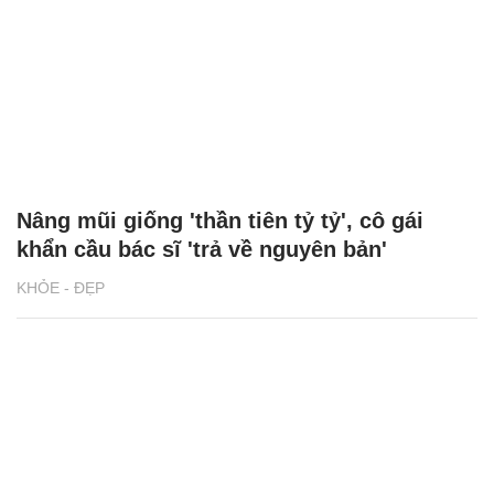
Chi 100 triệu đồng tiêm filler 'tạo dáng',
người phụ nữ biến dạng vòng 3
PHỤ NỮ ĐẸP