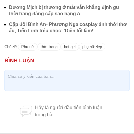
Giày mũi nhọn là kiểu giày mang đậm nét nữ tính,
khi kết hợp với váy có thể tôn lên nét duyên dáng
của phái đẹp, ngoài ra thiết kế mũi nhọn tạo cảm
giác kéo dài cũng có thể tôn lên chiều cao. Lúc này,
với một số dây chuyền hoặc túi xách tinh xảo, tổng
thể càng cao cấp hơn.
Hạ Thảo
Xôn xao hình ảnh nhóm nữ du
khách cởi áo ngực chơi trên biển
Cửa Lò