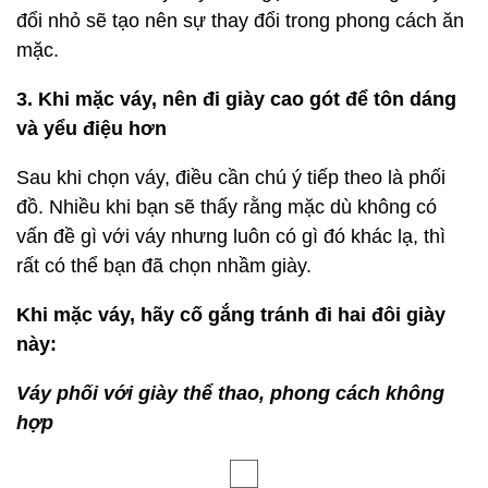
Lựa chọn váy rất rộng, ngoài việc chọn váy in họa
tiết, bạn cũng nên chú ý đến một số chi tiết khi chọn
váy liền màu. Ví dụ, thiết kế đường viền cổ áo,
chẳng hạn như cổ bẻ, cổ thuyền, cổ chữ V nhỏ, v.v.,
sẽ nâng cao kiểu dáng của trang phục. Giống như
trang phục này, một chiếc váy màu xanh nhạt, thiết
kế cổ xoay sẽ giải quyết sự đơn điệu của đường
viền cổ áo và làm cho trang phục trở nên xa lạ hơn.
Hay những thiết kế chân váy, váy ô xòe nhẹ, váy