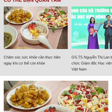
CÓ THỂ BẠN QUAN TÂM
Chăm sóc sức khỏe cần thực hiện
GS.TS Nguyễn Thị Lan ti
ngay khi cơ thể còn khỏe
chức Giám đốc Học viện
Việt Nam