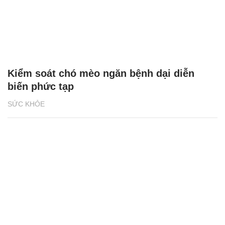
Kiểm soát chó mèo ngăn bệnh dại diễn
biến phức tạp
SỨC KHỎE