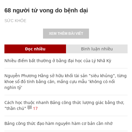
68 người tử vong do bệnh dại
SỨC KHỎE
XEM THÊM BÀI VIẾT
Đọc nhiều
Bình luận nhiều
Nhiều điểm bất thường ở bằng đại học của Lý Nhã Kỳ
Nguyễn Phương Hằng sở hữu khối tài sản "siêu khủng", từng
khoe sổ đỏ tính bằng cân, mắng cựu mẫu 'không có nổi
nghìn tỷ'
Cách học thuộc nhanh Bảng công thức lượng giác bằng thơ,
"thần chú"
17
Bảng công thức đạo hàm nguyên hàm cơ bản cần nhớ