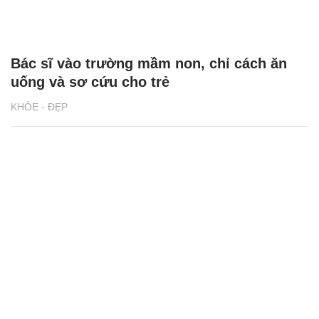
Bác sĩ vào trường mầm non, chỉ cách ăn
uống và sơ cứu cho trẻ
KHỎE - ĐẸP