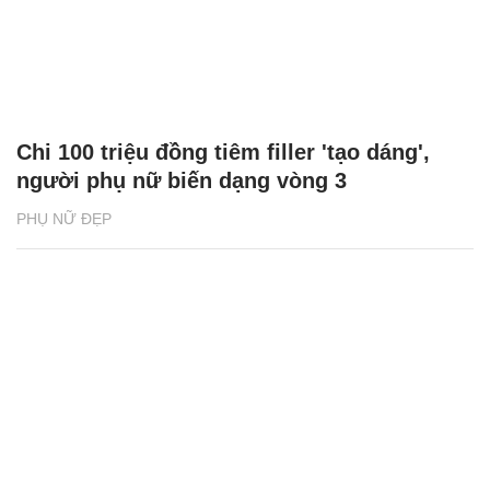
Chi 100 triệu đồng tiêm filler 'tạo dáng',
người phụ nữ biến dạng vòng 3
PHỤ NỮ ĐẸP