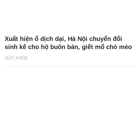
Xuất hiện ổ dịch dại, Hà Nội chuyển đổi
sinh kế cho hộ buôn bán, giết mổ chó mèo
SỨC KHỎE