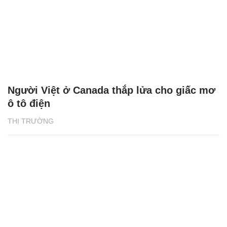
Người Việt ở Canada thắp lửa cho giấc mơ
ô tô điện
THỊ TRƯỜNG