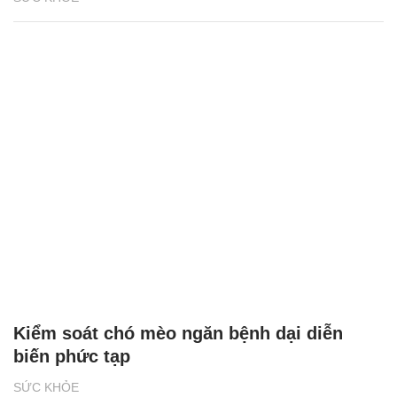
Kiểm soát chó mèo ngăn bệnh dại diễn
biến phức tạp
SỨC KHỎE