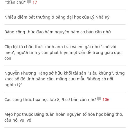
"thần chú"
17
Nhiều điểm bất thường ở bằng đại học của Lý Nhã Kỳ
Bảng công thức đạo hàm nguyên hàm cơ bản cần nhớ
Clip lột tả chân thực cảnh anh trai và em gái như 'chó với
mèo', người tinh ý còn phát hiện một vấn đề trong giáo dục
con
Nguyễn Phương Hằng sở hữu khối tài sản "siêu khủng", từng
khoe sổ đỏ tính bằng cân, mắng cựu mẫu 'không có nổi
nghìn tỷ'
Các công thức hóa học lớp 8, 9 cơ bản cần nhớ
106
Mẹo học thuộc Bảng tuần hoàn nguyên tố hóa học bằng thơ,
câu nói vui vẻ