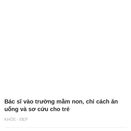
Bác sĩ vào trường mầm non, chỉ cách ăn
uống và sơ cứu cho trẻ
KHỎE - ĐẸP