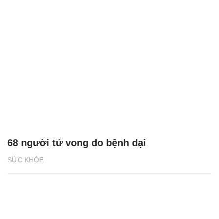
68 người tử vong do bệnh dại
SỨC KHỎE