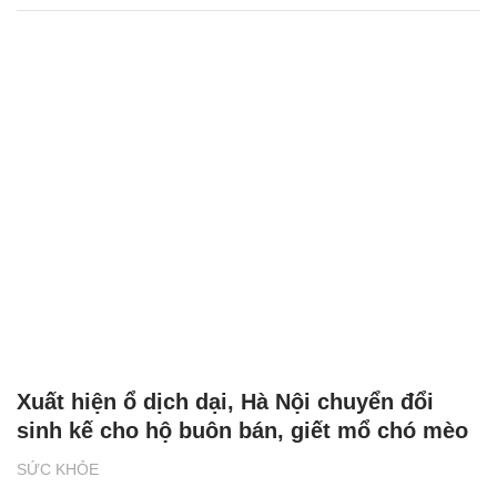
Xuất hiện ổ dịch dại, Hà Nội chuyển đổi
sinh kế cho hộ buôn bán, giết mổ chó mèo
SỨC KHỎE