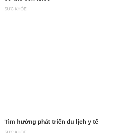
SỨC KHỎE
Tìm hướng phát triển du lịch y tế
SỨC KHỎE