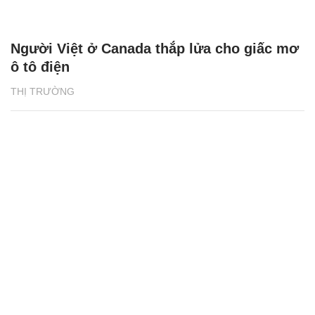
Người Việt ở Canada thắp lửa cho giấc mơ
ô tô điện
THỊ TRƯỜNG