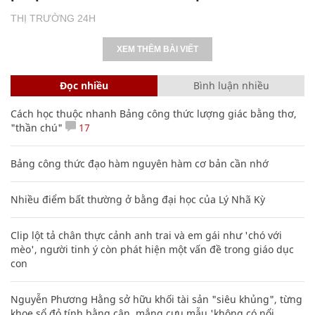
THỊ TRƯỜNG 24H
XEM THÊM BÀI VIẾT
Đọc nhiều
Bình luận nhiều
Cách học thuộc nhanh Bảng công thức lượng giác bằng thơ,
"thần chú"
17
Bảng công thức đạo hàm nguyên hàm cơ bản cần nhớ
Nhiều điểm bất thường ở bằng đại học của Lý Nhã Kỳ
Clip lột tả chân thực cảnh anh trai và em gái như 'chó với
mèo', người tinh ý còn phát hiện một vấn đề trong giáo dục
con
Nguyễn Phương Hằng sở hữu khối tài sản "siêu khủng", từng
khoe sổ đỏ tính bằng cân, mắng cựu mẫu 'không có nổi