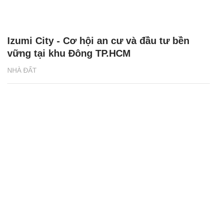
Izumi City - Cơ hội an cư và đầu tư bền
vững tại khu Đông TP.HCM
NHÀ ĐẤT