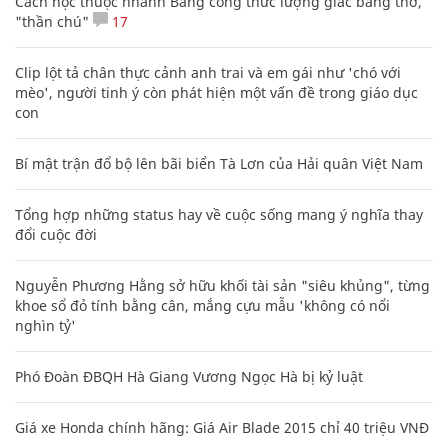
Cách học thuộc nhanh Bảng công thức lượng giác bằng thơ,
"thần chú"
17
Clip lột tả chân thực cảnh anh trai và em gái như 'chó với
mèo', người tinh ý còn phát hiện một vấn đề trong giáo dục
con
Bí mật trận đổ bộ lên bãi biển Tà Lơn của Hải quân Việt Nam
Tổng hợp những status hay về cuộc sống mang ý nghĩa thay
đổi cuộc đời
Nguyễn Phương Hằng sở hữu khối tài sản "siêu khủng", từng
khoe sổ đỏ tính bằng cân, mắng cựu mẫu 'không có nổi
nghìn tỷ'
Phó Đoàn ĐBQH Hà Giang Vương Ngọc Hà bị kỷ luật
Giá xe Honda chính hãng: Giá Air Blade 2015 chỉ 40 triệu VNĐ