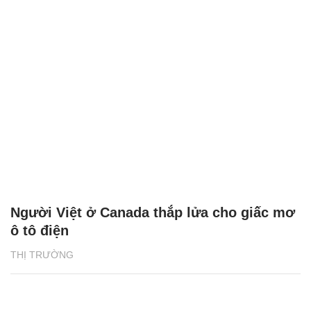
Người Việt ở Canada thắp lửa cho giấc mơ
ô tô điện
THỊ TRƯỜNG