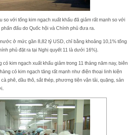
êu so với tổng kim ngạch xuất khẩu đã giảm rất mạnh so với
u phấn đấu do Quốc hội và Chính phủ đưa ra.
ả nước ở mức gần 8,82 tỷ USD, chỉ bằng khoảng 10,1% tổng
ính phủ đặt ra tại Nghị quyết 11 là dưới 16%).
g có kim ngạch xuất khẩu giảm trong 11 tháng năm nay, biên
hàng có kim ngạch tăng rất mạnh như điện thoại linh kiện
 cà phê, dầu thô, sắt thép, phương tiện vận tải, quặng, sản
i.