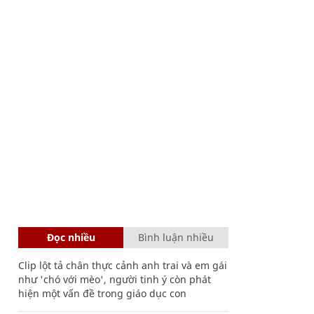
Đọc nhiều
Bình luận nhiều
Clip lột tả chân thực cảnh anh trai và em gái
như 'chó với mèo', người tinh ý còn phát
hiện một vấn đề trong giáo dục con