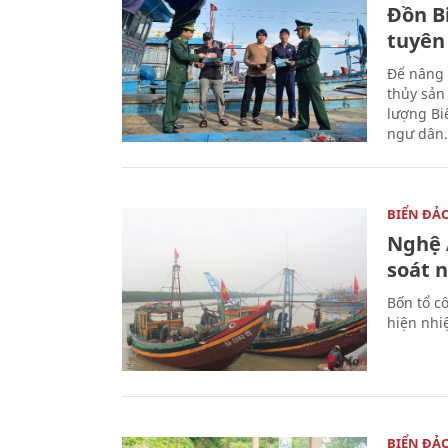
Đồn B
tuyên
Để nâng 
thủy sản
lượng Bi
ngư dân.
BIỂN ĐẢ
Nghệ A
soát 
Bốn tổ cô
hiện nhi
BIỂN ĐẢ