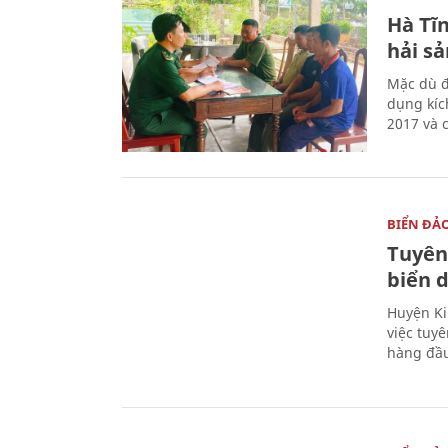
Hà Tĩn
hải sả
Mặc dù đ
dụng kíc
2017 và 
BIỂN ĐẢ
Tuyên
biển 
Huyện Ki
việc tuy
hàng đầ