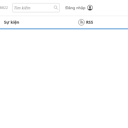
18822
Đăng nhập
Sự kiện
RSS