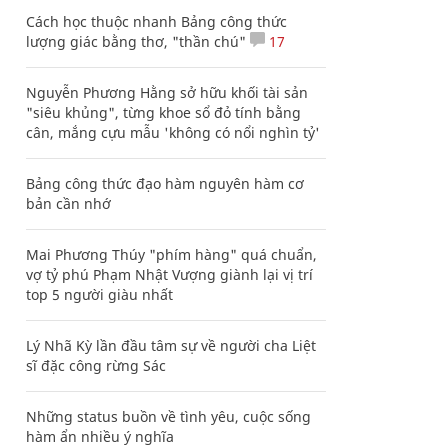
Cách học thuộc nhanh Bảng công thức
lượng giác bằng thơ, "thần chú"
17
Nguyễn Phương Hằng sở hữu khối tài sản
"siêu khủng", từng khoe sổ đỏ tính bằng
cân, mắng cựu mẫu 'không có nổi nghìn tỷ'
Bảng công thức đạo hàm nguyên hàm cơ
bản cần nhớ
Mai Phương Thúy "phím hàng" quá chuẩn,
vợ tỷ phú Phạm Nhật Vượng giành lại vị trí
top 5 người giàu nhất
Lý Nhã Kỳ lần đầu tâm sự về người cha Liệt
sĩ đặc công rừng Sác
Những status buồn về tình yêu, cuộc sống
hàm ẩn nhiều ý nghĩa