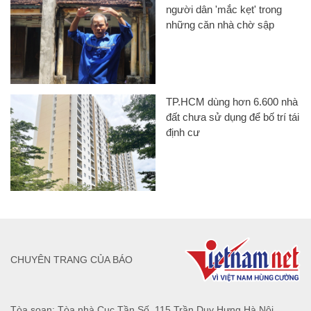
người dân 'mắc kẹt' trong
những căn nhà chờ sập
TP.HCM dùng hơn 6.600 nhà
đất chưa sử dụng để bố trí tái
định cư
CHUYÊN TRANG CỦA BÁO
Tòa soạn: Tòa nhà Cục Tần Số, 115 Trần Duy Hưng Hà Nội