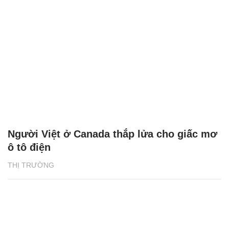
Người Việt ở Canada thắp lửa cho giấc mơ
ô tô điện
THỊ TRƯỜNG