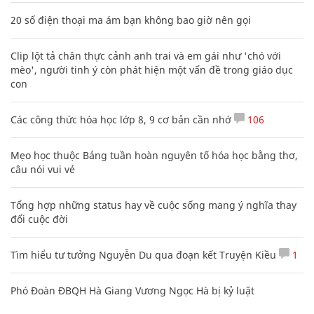
20 số điện thoại ma ám bạn không bao giờ nên gọi
Clip lột tả chân thực cảnh anh trai và em gái như 'chó với
mèo', người tinh ý còn phát hiện một vấn đề trong giáo dục
con
Các công thức hóa học lớp 8, 9 cơ bản cần nhớ
106
Mẹo học thuộc Bảng tuần hoàn nguyên tố hóa học bằng thơ,
câu nói vui vẻ
Tổng hợp những status hay về cuộc sống mang ý nghĩa thay
đổi cuộc đời
Tìm hiểu tư tưởng Nguyễn Du qua đoạn kết Truyện Kiều
1
Phó Đoàn ĐBQH Hà Giang Vương Ngọc Hà bị kỷ luật