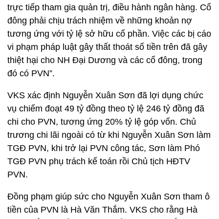
trực tiếp tham gia quản trị, điều hành ngân hàng. Cổ
đông phải chịu trách nhiệm về những khoản nợ
tương ứng với tỷ lệ sở hữu cổ phần. Việc các bị cáo
vi phạm pháp luật gây thất thoát số tiền trên đã gây
thiệt hại cho NH Đại Dương và các cổ đông, trong
đó có PVN”.
VKS xác định Nguyễn Xuân Sơn đã lợi dụng chức
vụ chiếm đoạt 49 tỷ đồng theo tỷ lệ 246 tỷ đồng đã
chi cho PVN, tương ứng 20% tỷ lệ góp vốn. Chủ
trương chi lãi ngoài có từ khi Nguyễn Xuân Sơn làm
TGĐ PVN, khi trở lại PVN công tác, Sơn làm Phó
TGĐ PVN phụ trách kế toán rồi Chủ tịch HĐTV
PVN.
Đồng phạm giúp sức cho Nguyễn Xuân Sơn tham ô
tiền của PVN là Hà Văn Thắm. VKS cho rằng Hà