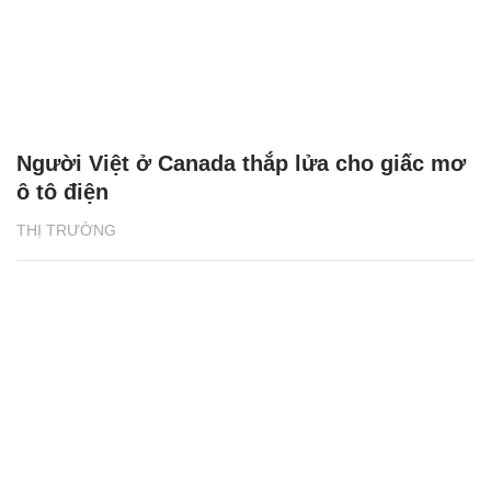
Người Việt ở Canada thắp lửa cho giấc mơ
ô tô điện
THỊ TRƯỜNG