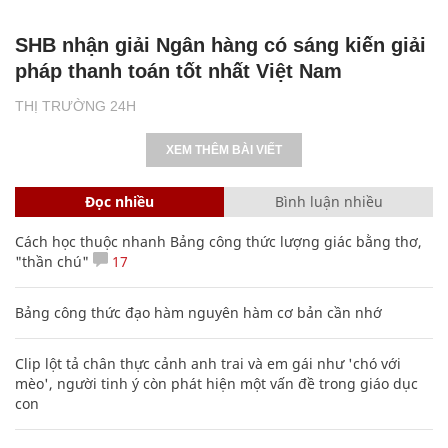
SHB nhận giải Ngân hàng có sáng kiến giải
pháp thanh toán tốt nhất Việt Nam
THỊ TRƯỜNG 24H
XEM THÊM BÀI VIẾT
Đọc nhiều
Bình luận nhiều
Cách học thuộc nhanh Bảng công thức lượng giác bằng thơ,
"thần chú"
17
Bảng công thức đạo hàm nguyên hàm cơ bản cần nhớ
Clip lột tả chân thực cảnh anh trai và em gái như 'chó với
mèo', người tinh ý còn phát hiện một vấn đề trong giáo dục
con