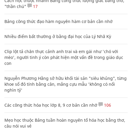
Cách học thuộc nhanh Bảng công thức lượng giác bằng thơ,
"thần chú"
17
Bảng công thức đạo hàm nguyên hàm cơ bản cần nhớ
Nhiều điểm bất thường ở bằng đại học của Lý Nhã Kỳ
Clip lột tả chân thực cảnh anh trai và em gái như 'chó với
mèo', người tinh ý còn phát hiện một vấn đề trong giáo dục
con
Nguyễn Phương Hằng sở hữu khối tài sản "siêu khủng", từng
khoe sổ đỏ tính bằng cân, mắng cựu mẫu 'không có nổi
nghìn tỷ'
Các công thức hóa học lớp 8, 9 cơ bản cần nhớ
106
Mẹo học thuộc Bảng tuần hoàn nguyên tố hóa học bằng thơ,
câu nói vui vẻ