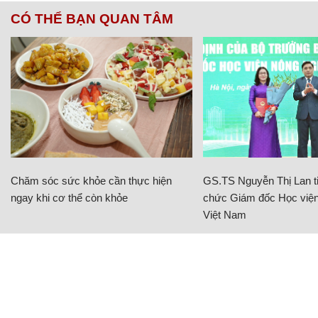
CÓ THỂ BẠN QUAN TÂM
Chăm sóc sức khỏe cần thực hiện
GS.TS Nguyễn Thị Lan ti
ngay khi cơ thể còn khỏe
chức Giám đốc Học viện
Việt Nam