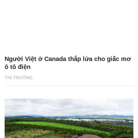
Người Việt ở Canada thắp lửa cho giấc mơ
ô tô điện
THỊ TRƯỜNG