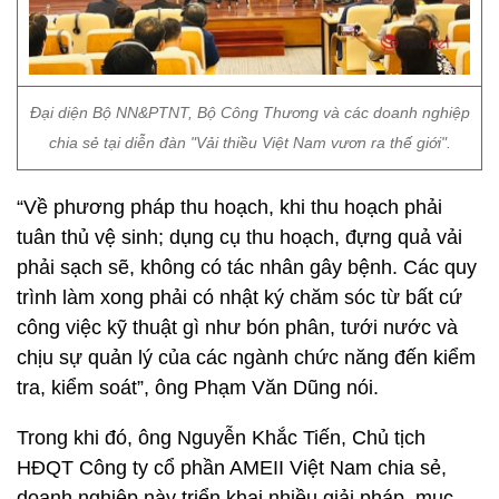
Đại diện Bộ NN&PTNT, Bộ Công Thương và các doanh nghiệp
chia sẻ tại diễn đàn "Vải thiều Việt Nam vươn ra thế giới".
“Về phương pháp thu hoạch, khi thu hoạch phải
tuân thủ vệ sinh; dụng cụ thu hoạch, đựng quả vải
phải sạch sẽ, không có tác nhân gây bệnh. Các quy
trình làm xong phải có nhật ký chăm sóc từ bất cứ
công việc kỹ thuật gì như bón phân, tưới nước và
chịu sự quản lý của các ngành chức năng đến kiểm
tra, kiểm soát”, ông Phạm Văn Dũng nói.
Trong khi đó, ông Nguyễn Khắc Tiến, Chủ tịch
HĐQT Công ty cổ phần AMEII Việt Nam chia sẻ,
doanh nghiệp này triển khai nhiều giải pháp, mục