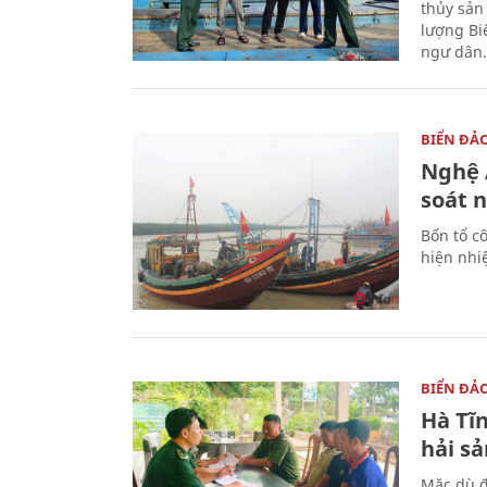
thủy sản
lượng Bi
ngư dân.
BIỂN ĐẢ
Nghệ A
soát 
Bốn tổ cô
hiện nhi
BIỂN ĐẢ
Hà Tĩn
hải sả
Mặc dù đ