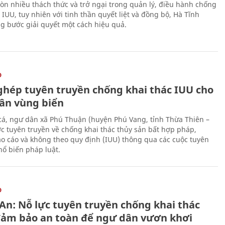
òn nhiều thách thức và trở ngại trong quản lý, điều hành chống
 IUU, tuy nhiên với tinh thần quyết liệt và đồng bộ, Hà Tĩnh
g bước giải quyết một cách hiệu quả.
O
ghép tuyên truyền chống khai thác IUU cho
ân vùng biển
cá, ngư dân xã Phú Thuận (huyện Phú Vang, tỉnh Thừa Thiên –
c tuyên truyền về chống khai thác thủy sản bất hợp pháp,
o cáo và không theo quy định (IUU) thông qua các cuộc tuyên
hổ biến pháp luật.
O
An: Nỗ lực tuyên truyền chống khai thác
đảm bảo an toàn để ngư dân vươn khơi