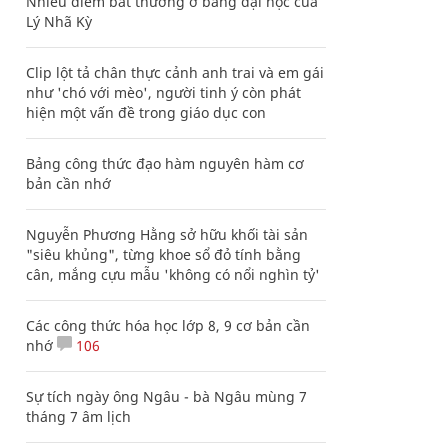
Nhiều điểm bất thường ở bằng đại học của
Lý Nhã Kỳ
Clip lột tả chân thực cảnh anh trai và em gái
như 'chó với mèo', người tinh ý còn phát
hiện một vấn đề trong giáo dục con
Bảng công thức đạo hàm nguyên hàm cơ
bản cần nhớ
Nguyễn Phương Hằng sở hữu khối tài sản
"siêu khủng", từng khoe sổ đỏ tính bằng
cân, mắng cựu mẫu 'không có nổi nghìn tỷ'
Các công thức hóa học lớp 8, 9 cơ bản cần
nhớ
106
Sự tích ngày ông Ngâu - bà Ngâu mùng 7
tháng 7 âm lịch