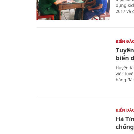
dụng kíc
2017 và 
BIỂN ĐẢ
Tuyên
biển 
Huyện Ki
việc tuy
hàng đầ
BIỂN ĐẢ
Hà Tĩ
chống