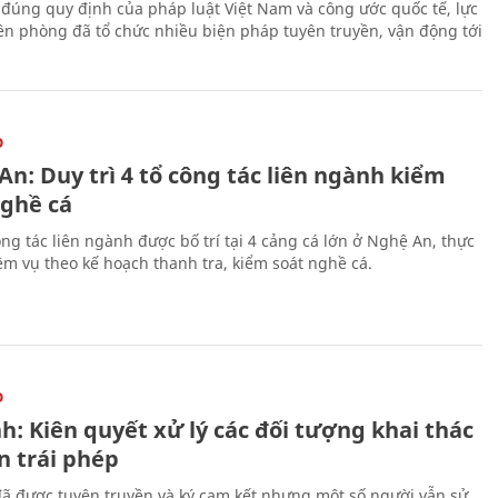
 đúng quy định của pháp luật Việt Nam và công ước quốc tế, lực
ên phòng đã tổ chức nhiều biện pháp tuyên truyền, vận động tới
O
n: Duy trì 4 tổ công tác liên ngành kiểm
nghề cá
ng tác liên ngành được bố trí tại 4 cảng cá lớn ở Nghệ An, thực
ệm vụ theo kế hoạch thanh tra, kiểm soát nghề cá.
O
h: Kiên quyết xử lý các đối tượng khai thác
n trái phép
ã được tuyên truyền và ký cam kết nhưng một số người vẫn sử