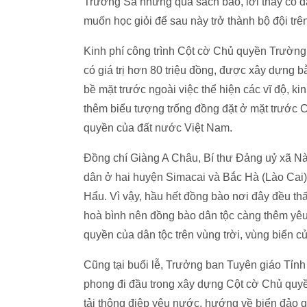
Trường Sa nhưng qua sách báo, lời thầy cô dạ
muốn học giỏi để sau này trở thành bộ đội tr
Kinh phí công trình Cột cờ Chủ quyền Trườn
có giá trị hơn 80 triệu đồng, được xây dựng b
bề mặt trước ngoài việc thể hiện các vĩ độ, k
thêm biểu tượng trống đồng đặt ở mặt trước C
quyền của đất nước Việt Nam.
Đồng chí Giàng A Châu, Bí thư Đảng uỷ xã Nà
dân ở hai huyện Simacai và Bắc Hà (Lào Cai) 
Hẩu. Vì vậy, hầu hết đồng bào nơi đây đều thấu
hoà bình nên đồng bào dân tộc càng thêm yê
quyền của dân tộc trên vùng trời, vùng biển c
Cũng tại buổi lễ, Trưởng ban Tuyên giáo Tỉn
phong đi đầu trong xây dựng Cột cờ Chủ quyền
tải thông điệp yêu nước, hướng về biển đảo qu