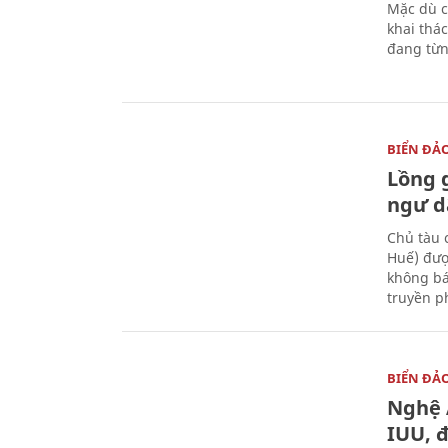
Mặc dù c
khai thác
đang từn
BIỂN ĐẢ
Lồng 
ngư d
Chủ tàu 
Huế) đượ
không bá
truyền p
BIỂN ĐẢ
Nghệ 
IUU, 