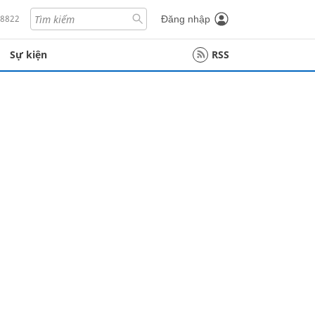
18822
Đăng nhập
Sự kiện
RSS