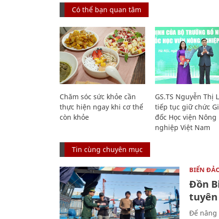
Có thể bạn quan tâm
Chăm sóc sức khỏe cần
GS.TS Nguyễn Thị 
thực hiện ngay khi cơ thể
tiếp tục giữ chức 
còn khỏe
đốc Học viện Nông
nghiệp Việt Nam
Tin cùng chuyên mục
BIỂN ĐẢ
Đồn B
tuyên
Để nâng 