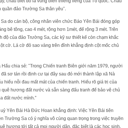
y, cháu biết đó là vùng biển thiêng liêng của Tổ quốc. Cháu
ên quần đảo Trường Sa thân yêu".
g Sa do cán bộ, công nhân viên chức Báo Yên Bái đóng góp
ằng bê tông, cao 4 mét, rộng hơn 1mét, đế rộng 3 mét. Trên
inh độ của đảo Trường Sa, các kỹ sư thiết kế còn chạm khắc
ột cờ. Lá cờ đỏ sao vàng trên đỉnh khẳng định cột mốc chủ
 Hẩu chia sẻ: "Trong Chiến tranh Biên giới năm 1979, người
đã sơ tán rồi định cư tại đây sau đó mới thành lập xã Nà
 hiểu nỗi đau mất mát của chiến tranh. Hiểu rõ giá trị của
u quê hương đất nước và sẵn sàng đấu tranh để bảo vệ chủ
ủa đất nước mình.”
h uỷ Yên Bái Hà Đức Hoan khẳng định: Việc Yên Bái tiên
 Trường Sa có ý nghĩa vô cùng quan trọng trong việc truyền
ê hương tới tất cả mọi người dân, đặc biệt là các học sinh,