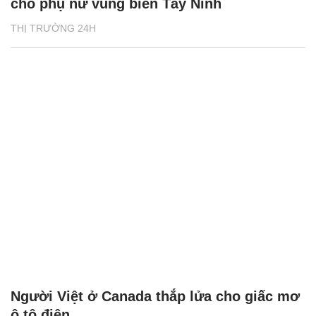
cho phụ nữ vùng biên Tây Ninh
THỊ TRƯỜNG 24H
Người Việt ở Canada thắp lửa cho giấc mơ
ô tô điện