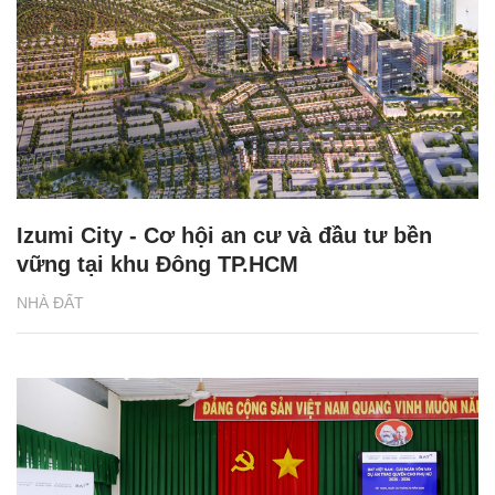
Izumi City - Cơ hội an cư và đầu tư bền
vững tại khu Đông TP.HCM
NHÀ ĐẤT