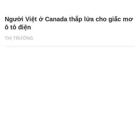
Người Việt ở Canada thắp lửa cho giấc mơ
ô tô điện
THỊ TRƯỜNG