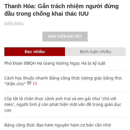
Thanh Hóa: Gắn trách nhiệm người đứng
đầu trong chống khai thác IUU
BIỂN ĐẢO
XEM THÊM BÀI VIẾT
Đọc nhiều
Bình luận nhiều
Phó Đoàn ĐBQH Hà Giang Vương Ngọc Hà bị kỷ luật
Cách học thuộc nhanh Bảng công thức lượng giác bằng thơ,
"thần chú"
17
Clip lột tả chân thực cảnh anh trai và em gái như 'chó với
mèo', người tinh ý còn phát hiện một vấn đề trong giáo dục
con
Bảng công thức đạo hàm nguyên hàm cơ bản cần nhớ