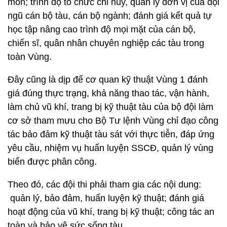
môn; trình độ tổ chức chỉ huy, quản lý đơn vị của đội
ngũ cán bộ tàu, cán bộ ngành; đánh giá kết quả tự
học tập nâng cao trình độ mọi mặt của cán bộ,
chiến sĩ, quân nhân chuyên nghiệp các tàu trong
toàn Vùng.
Đây cũng là dịp để cơ quan kỹ thuật Vùng 1 đánh
giá đúng thực trạng, khả năng thao tác, vận hành,
làm chủ vũ khí, trang bị kỹ thuật tàu của bộ đội làm
cơ sở tham mưu cho Bộ Tư lệnh Vùng chỉ đạo công
tác bảo đảm kỹ thuật tàu sát với thực tiễn, đáp ứng
yêu cầu, nhiệm vụ huấn luyện SSCĐ, quản lý vùng
biển được phân công.
Theo đó, các đội thi phải tham gia các nội dung:
quản lý, bảo đảm, huấn luyện kỹ thuật; đánh giá
hoạt động của vũ khí, trang bị kỹ thuật; công tác an
toàn và bảo vệ sức sống tàu.