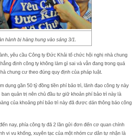
ần hành bị hàng hung vào sáng 3/1.
hành, yêu cầu Công ty Đức Khải tổ chức hội nghị nhà chung
hẳng định công ty không làm gì sai và vẫn đang trong quá
 nhà chung cư theo đúng quy định của pháp luật.
m dụng gần 50 tỷ đồng tiền phí bảo trì, lãnh đạo công ty này
an quản trị nên chủ đầu tư giữ khoản phí bảo trì này là
 hàng của khoảng phí bảo trì này đã được dán thông báo công
n nay, phía công ty đã 2 lần gửi đơn đến cơ quan chính
h vi vu khống, xuyên tạc của một nhóm cư dân tự nhận là