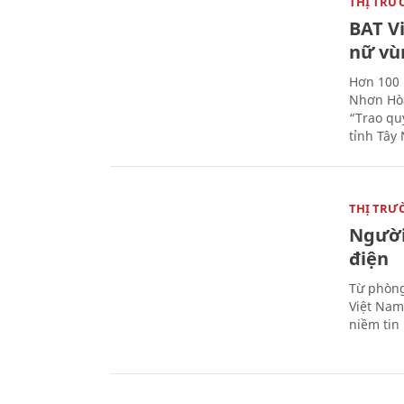
THỊ TRƯ
BAT V
nữ vù
Hơn 100 
Nhơn Hòa
“Trao qu
tỉnh Tây 
THỊ TRƯ
Người
điện
Từ phòng
Việt Nam 
niềm tin