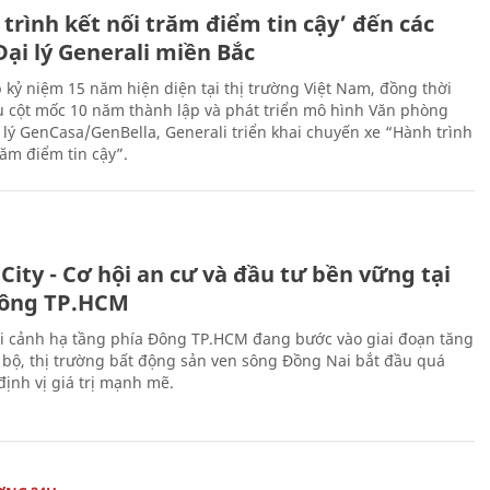
trình kết nối trăm điểm tin cậy’ đến các
ại lý Generali miền Bắc
 kỷ niệm 15 năm hiện diện tại thị trường Việt Nam, đồng thời
 cột mốc 10 năm thành lập và phát triển mô hình Văn phòng
 lý GenCasa/GenBella, Generali triển khai chuyến xe “Hành trình
răm điểm tin cậy”.
City - Cơ hội an cư và đầu tư bền vững tại
ông TP.HCM
i cảnh hạ tầng phía Đông TP.HCM đang bước vào giai đoạn tăng
 bộ, thị trường bất động sản ven sông Đồng Nai bắt đầu quá
 định vị giá trị mạnh mẽ.