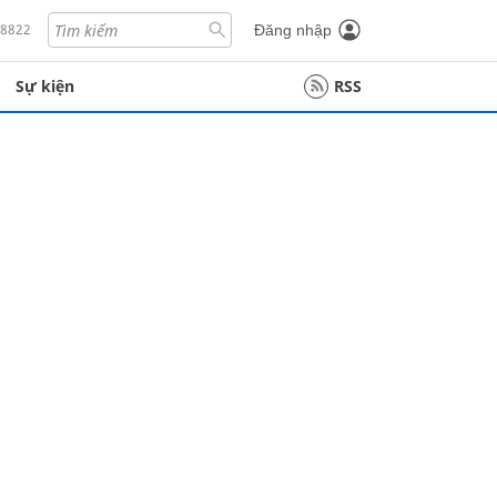
18822
Đăng nhập
Sự kiện
RSS