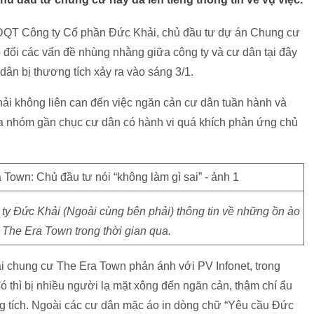
ĐQT Công ty Cổ phần Đức Khải, chủ đầu tư dự án Chung cư
 đổi các vấn đề nhùng nhằng giữa công ty và cư dân tại đây
dân bị thương tích xảy ra vào sáng 3/1.
i không liên can đến việc ngăn cản cư dân tuần hành và
iữa nhóm gần chục cư dân có hành vi quá khích phản ứng chủ
 Đức Khải (Ngoài cùng bên phải) thông tin về những ồn ào
ư The Era Town trong thời gian qua.
tại chung cư The Era Town phản ánh với PV Infonet, trong
ó thì bị nhiều người lạ mặt xông đến ngăn cản, thậm chí ẩu
ng tích. Ngoài các cư dân mặc áo in dòng chữ “Yêu cầu Đức