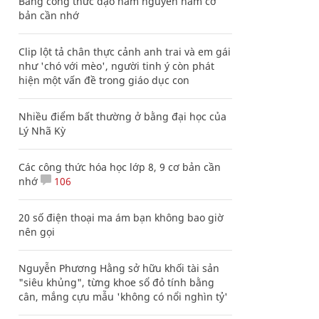
Bảng công thức đạo hàm nguyên hàm cơ
bản cần nhớ
Clip lột tả chân thực cảnh anh trai và em gái
như 'chó với mèo', người tinh ý còn phát
hiện một vấn đề trong giáo dục con
Nhiều điểm bất thường ở bằng đại học của
Lý Nhã Kỳ
Các công thức hóa học lớp 8, 9 cơ bản cần
nhớ
106
20 số điện thoại ma ám bạn không bao giờ
nên gọi
Nguyễn Phương Hằng sở hữu khối tài sản
"siêu khủng", từng khoe sổ đỏ tính bằng
cân, mắng cựu mẫu 'không có nổi nghìn tỷ'