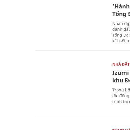
‘Hành 
Tổng Đ
Nhân dịp
đánh dấu
Tổng Đại
kết nối t
NHÀ ĐẤT
Izumi 
khu Đ
Trong bố
tốc đồng
trình tái