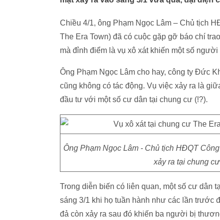
Chiều 4/1, ông Phạm Ngọc Lâm – Chủ tịch H
The Era Town) đã có cuộc gặp gỡ báo chí trao
mà đỉnh điểm là vụ xô xát khiến một số người 
Ông Phạm Ngọc Lâm cho hay, công ty Đức Khả
cũng không có tác động. Vụ việc xảy ra là g
đầu tư với một số cư dân tại chung cư (!?).
Ông Phạm Ngọc Lâm - Chủ tịch HĐQT Công ty
xảy ra tại chung c
Trong diễn biến có liên quan, một số cư dân 
sáng 3/1 khi họ tuần hành như các lần trước đ
đả còn xảy ra sau đó khiến ba người bị thươ