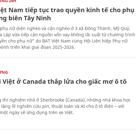
ỜNG 24H
iệt Nam tiếp tục trao quyền kinh tế cho phụ
ng biên Tây Ninh
phụ nữ diện nghèo và cận nghèo ở 3 xã Đông Thành, Mỹ Quý,
 Lập vừa tiếp cận nguồn vốn vay không lãi suất từ chương trình
yền cho phụ nữ” do BAT Việt Nam cùng Hội Liên hiệp Phụ nữ
Ninh triển khai giai đoạn 2025-2026.
ỜNG
 Việt ở Canada thắp lửa cho giấc mơ ô tô
 thí nghiệm nhỏ ở Sherbrooke (Canada), những nhà khoa học
lặng lẽ nghiên cứu pin, thuật toán và AI cho ô tô điện – với
 một ngày sẽ ứng dụng trên xe Việt.