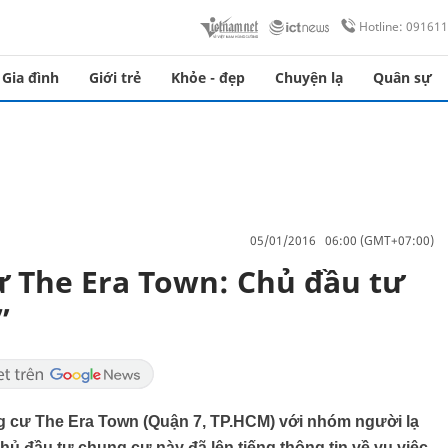
Hotline: 09161
Gia đình
Giới trẻ
Khỏe - đẹp
Chuyện lạ
Quân sự
05/01/2016 06:00 (GMT+07:00)
cư The Era Town: Chủ đầu tư
”
g cư The Era Town (Quận 7, TP.HCM) với nhóm người lạ
hủ đầu tư chung cư này đã lên tiếng thông tin về vụ việc.