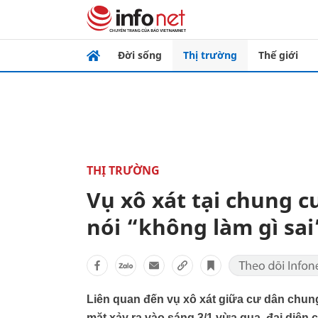
Đời sống
Thị trường
Thế giới
THỊ TRƯỜNG
Vụ xô xát tại chung 
nói “không làm gì sai
Liên quan đến vụ xô xát giữa cư dân chun
mặt xảy ra vào sáng 3/1 vừa qua, đại diện c