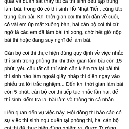
quát và quan sát thấy tất cả thí sinh đều tập trung
làm bài, trong đó có thí sinh Hồ Nhật Tiến, cũng tập
trung làm bài. Khi thời gian coi thi trôi dần về cuối,
có vài em úp mặt xuống bàn, hai cán bộ coi thi cứ
ngỡ là các em đã làm bài thi xong, chờ hết giờ nộp
bài thi hoặc đang suy nghĩ để làm bài.
Cán bộ coi thi thực hiện đúng quy định về việc nhắc
thí sinh trong phòng thi khi thời gian làm bài còn 15
phút, yêu cầu tất cả thí sinh cần kiểm tra lại bài thi,
thí sinh nào làm ngoài giấy nháp thì điền ngay vào
phiếu trả lời trắc nghiệm... Đến khi thời gian làm bài
còn 5 phút, cán bộ coi thi tiếp tục nhắc lần hai, để
thí sinh kiểm tra lại bài làm và thông tin cá nhân.
Liên quan đến vụ việc này, Hội đồng thi báo cáo có
sự việc thí sinh ngủ quên tại phòng thi, hai cán bộ
coi thi đã thực hiện đúng nhiệm vụ được Trưởng